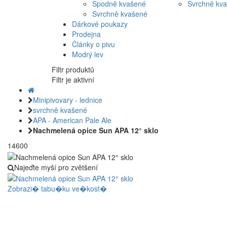
Spodně kvašené
Svrchně kv
Svrchně kvašené
Dárkové poukazy
Prodejna
Články o pivu
Modrý lev
Filtr produktů
Filtr je aktivní
Minipivovary - lednice
svrchně kvašené
APA - American Pale Ale
Nachmelená opice Sun APA 12° sklo
14600
Najeďte myší pro zvětšení
Zobrazi� tabu�ku ve�kost�