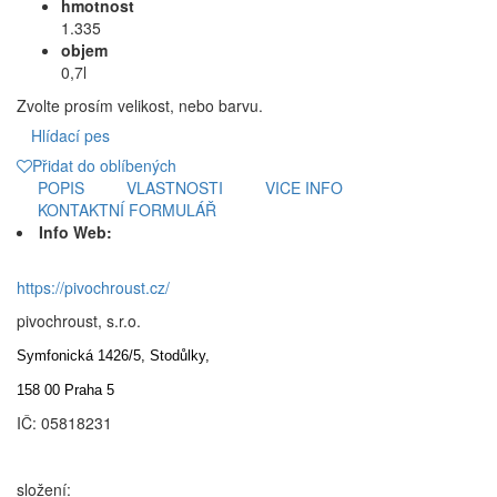
hmotnost
1.335
objem
0,7l
Zvolte prosím velikost, nebo barvu.
Hlídací pes
Přidat do oblíbených
POPIS
VLASTNOSTI
VICE INFO
KONTAKTNÍ FORMULÁŘ
Info Web:
https://pivochroust.cz/
pivochroust, s.r.o.
Symfonická 1426/5, Stodůlky,
158 00 Praha 5
IČ: 05818231
složení: