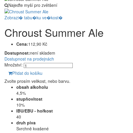
Najeďte myší pro zvětšení
Zobrazi� tabu�ku ve�kost�
Chroust Summer Ale
Cena:
112,90 Kč
Dostupnost:
není skladem
Dostupnost na prodejnách
Množství:
Přidat do košíku
Zvolte prosím velikost, nebo barvu.
obsah alkoholu
4,5%
stupňovitost
10%
IBU/EBU - hořkost
40
druh piva
Svrchně kvašené