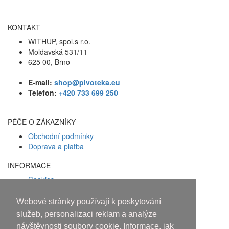
KONTAKT
WITHUP, spol.s r.o.
Moldavská 531/11
625 00, Brno
E-mail:
shop@pivoteka.eu
Telefon:
+420 733 699 250
PÉČE O ZÁKAZNÍKY
Obchodní podmínky
Doprava a platba
INFORMACE
Cookies
Zásady ochrany osobních údajů
Webové stránky používají k poskytování
Facebook
služeb, personalizaci reklam a analýze
návštěvnosti soubory cookie. Informace, jak