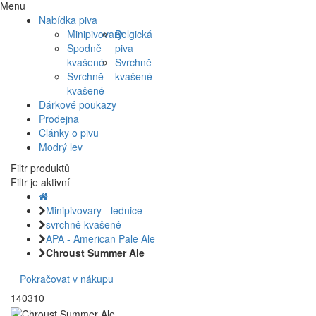
Menu
Nabídka piva
Minipivovary
Belgická
Spodně
piva
kvašené
Svrchně
Svrchně
kvašené
kvašené
Dárkové poukazy
Prodejna
Články o pivu
Modrý lev
Filtr produktů
Filtr je aktivní
Minipivovary - lednice
svrchně kvašené
APA - American Pale Ale
Chroust Summer Ale
Pokračovat v nákupu
140310