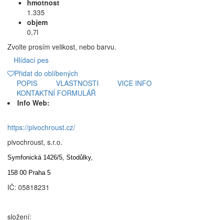
hmotnost
1.335
objem
0,7l
Zvolte prosím velikost, nebo barvu.
Hlídací pes
Přidat do oblíbených
POPIS
VLASTNOSTI
VICE INFO
KONTAKTNÍ FORMULÁŘ
Info Web:
https://pivochroust.cz/
pivochroust, s.r.o.
Symfonická 1426/5, Stodůlky,
158 00 Praha 5
IČ: 05818231
složení: