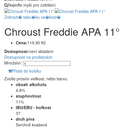
Najeďte myší pro zvětšení
Zobrazi� tabu�ku ve�kost�
Chroust Freddie APA 11°
Cena:
119,90 Kč
Dostupnost:
není skladem
Dostupnost na prodejnách
Množství:
Přidat do košíku
Zvolte prosím velikost, nebo barvu.
obsah alkoholu
4,8%
stupňovitost
11%
IBU/EBU - hořkost
37
druh piva
Svrchně kvašené