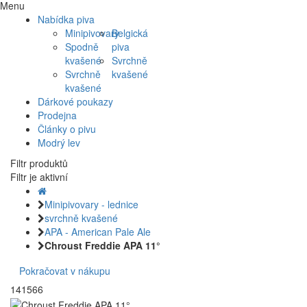
Menu
Nabídka piva
Minipivovary
Belgická
Spodně
piva
kvašené
Svrchně
Svrchně
kvašené
kvašené
Dárkové poukazy
Prodejna
Články o pivu
Modrý lev
Filtr produktů
Filtr je aktivní
Minipivovary - lednice
svrchně kvašené
APA - American Pale Ale
Chroust Freddie APA 11°
Pokračovat v nákupu
141566