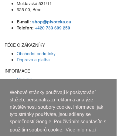
Moldavská 531/11
625 00, Brno
E-mail:
shop@pivoteka.eu
Telefon:
+420 733 699 250
PÉČE O ZÁKAZNÍKY
Obchodní podmínky
Doprava a platba
INFORMACE
Cookies
Zásady ochrany osobních údajů
Webové stránky používají k poskytování
Facebook
služeb, personalizaci reklam a analýze
návštěvnosti soubory cookie. Informace, jak
Osobám mladším 18 let alkohol
tyto stránky používáte, jsou sdíleny se
neprodáváme!
společností Google. Používáním souhlasíte s
použitím souborů cookie.
Více informací