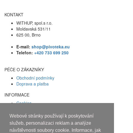
KONTAKT
WITHUP, spol.s r.o.
Moldavská 531/11
625 00, Brno
E-mail:
shop@pivoteka.eu
Telefon:
+420 733 699 250
PÉČE O ZÁKAZNÍKY
Obchodní podmínky
Doprava a platba
INFORMACE
Cookies
Zásady ochrany osobních údajů
Webové stránky používají k poskytování
Facebook
služeb, personalizaci reklam a analýze
návštěvnosti soubory cookie. Informace, jak