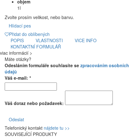
objem
1l
Zvolte prosím velikost, nebo barvu.
Hlídací pes
Přidat do oblíbených
POPIS
VLASTNOSTI
VICE INFO
KONTAKTNÍ FORMULÁŘ
viac informácií >
Máte otázky?
Odesláním formuláře souhlasíte se
zpracováním osobních
údajů
Váš e-mail: *
Váš dotaz nebo požadavek:
Odeslat
Telefonický kontakt
nájdete tu >>
SOUVISEJÍCÍ PRODUKTY