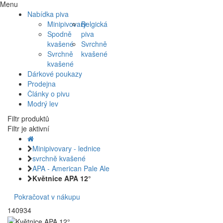
Menu
Nabídka piva
Minipivovary
Belgická
Spodně
piva
kvašené
Svrchně
Svrchně
kvašené
kvašené
Dárkové poukazy
Prodejna
Články o pivu
Modrý lev
Filtr produktů
Filtr je aktivní
Minipivovary - lednice
svrchně kvašené
APA - American Pale Ale
Květnice APA 12°
Pokračovat v nákupu
140934