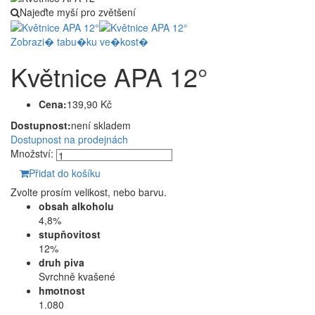
Najeďte myší pro zvětšení
Zobrazi� tabu�ku ve�kost�
Květnice APA 12°
Cena:
139,90 Kč
Dostupnost:
není skladem
Dostupnost na prodejnách
Množství:
Přidat do košíku
Zvolte prosím velikost, nebo barvu.
obsah alkoholu
4,8%
stupňovitost
12%
druh piva
Svrchně kvašené
hmotnost
1.080