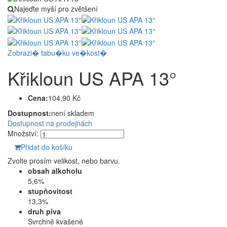
Najeďte myší pro zvětšení
Zobrazi� tabu�ku ve�kost�
Křikloun US APA 13°
Cena:
104,90 Kč
Dostupnost:
není skladem
Dostupnost na prodejnách
Množství:
Přidat do košíku
Zvolte prosím velikost, nebo barvu.
obsah alkoholu
5,6%
stupňovitost
13,3%
druh piva
Svrchně kvašené