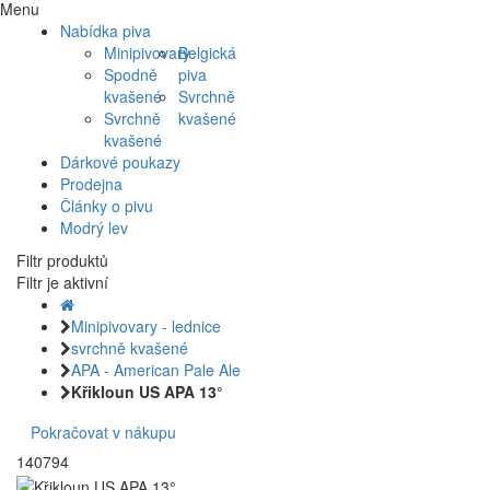
Menu
Nabídka piva
Minipivovary
Belgická
Spodně
piva
kvašené
Svrchně
Svrchně
kvašené
kvašené
Dárkové poukazy
Prodejna
Články o pivu
Modrý lev
Filtr produktů
Filtr je aktivní
Minipivovary - lednice
svrchně kvašené
APA - American Pale Ale
Křikloun US APA 13°
Pokračovat v nákupu
140794