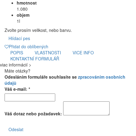
hmotnost
1.080
objem
1l
Zvolte prosím velikost, nebo barvu.
Hlídací pes
Přidat do oblíbených
POPIS
VLASTNOSTI
VICE INFO
KONTAKTNÍ FORMULÁŘ
viac informácií >
Máte otázky?
Odesláním formuláře souhlasíte se
zpracováním osobních
údajů
Váš e-mail: *
Váš dotaz nebo požadavek:
Odeslat