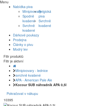
Menu
Nabídka piva
Minipivovary
Belgická
Spodně
piva
kvašené
Svrchně
Svrchně
kvašené
kvašené
Dárkové poukazy
Prodejna
Články o pivu
Modrý lev
Filtr produktů
Filtr je aktivní
Minipivovary - lednice
svrchně kvašené
APA - American Pale Ale
Kocour SUB náhradník APA 0,5l
Pokračovat v nákupu
10395