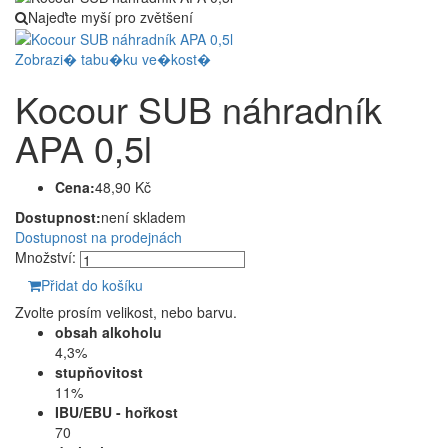
Najeďte myší pro zvětšení
Zobrazi� tabu�ku ve�kost�
Kocour SUB náhradník
APA 0,5l
Cena:
48,90 Kč
Dostupnost:
není skladem
Dostupnost na prodejnách
Množství:
Přidat do košíku
Zvolte prosím velikost, nebo barvu.
obsah alkoholu
4,3%
stupňovitost
11%
IBU/EBU - hořkost
70