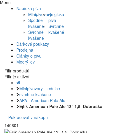
Menu
Nabídka piva
Minipivovary
Belgická
Spodně
piva
kvašené
Svrchně
Svrchně
kvašené
kvašené
Dárkové poukazy
Prodejna
Články o pivu
Modrý lev
Filtr produktů
Filtr je aktivní
Minipivovary - lednice
svrchně kvašené
APA - American Pale Ale
Ejlík American Pale Ale 13° 1,5l Dobruška
Pokračovat v nákupu
140601