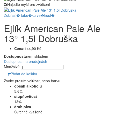
Najeďte myší pro zvětšení
Zobrazi� tabu�ku ve�kost�
Ejlík American Pale Ale
13° 1,5l Dobruška
Cena:
144,90 Kč
Dostupnost:
není skladem
Dostupnost na prodejnách
Množství:
Přidat do košíku
Zvolte prosím velikost, nebo barvu.
obsah alkoholu
5,6%
stupňovitost
13%
druh piva
Svrchně kvašené