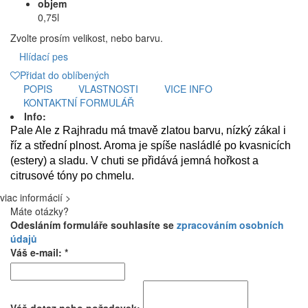
objem
0,75l
Zvolte prosím velikost, nebo barvu.
Hlídací pes
Přidat do oblíbených
POPIS
VLASTNOSTI
VICE INFO
KONTAKTNÍ FORMULÁŘ
Info:
Pale Ale z Rajhradu má tmavě zlatou barvu, nízký zákal i
říz a střední plnost. Aroma je spíše nasládlé po kvasnicích
(estery) a sladu. V chuti se přidává jemná hořkost a
citrusové tóny po chmelu.
viac informácií >
Máte otázky?
Odesláním formuláře souhlasíte se
zpracováním osobních
údajů
Váš e-mail: *
Váš dotaz nebo požadavek: