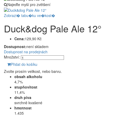
Najeďte myší pro zvětšení
Zobrazi� tabu�ku ve�kost�
Duck&dog Pale Ale 12°
Cena:
129,90 Kč
Dostupnost:
není skladem
Dostupnost na prodejnách
Množství:
Přidat do košíku
Zvolte prosím velikost, nebo barvu.
obsah alkoholu
4,7%
stupňovitost
11,4%
druh piva
svrchně kvašené
hmotnost
1.435