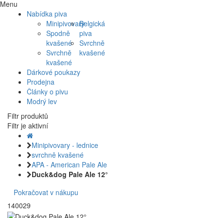
Menu
Nabídka piva
Minipivovary
Belgická
Spodně
piva
kvašené
Svrchně
Svrchně
kvašené
kvašené
Dárkové poukazy
Prodejna
Články o pivu
Modrý lev
Filtr produktů
Filtr je aktivní
Minipivovary - lednice
svrchně kvašené
APA - American Pale Ale
Duck&dog Pale Ale 12°
Pokračovat v nákupu
140029