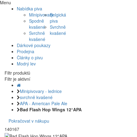
Menu
Nabídka piva
Minipivovary
Belgická
Spodně
piva
kvašené
Svrchně
Svrchně
kvašené
kvašené
Dárkové poukazy
Prodejna
Články o pivu
Modrý lev
Filtr produktů
Filtr je aktivní
Minipivovary - lednice
svrchně kvašené
APA - American Pale Ale
Bad Flash Hop Wings 12°APA
Pokračovat v nákupu
140167