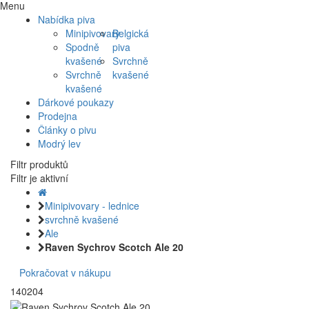
Menu
Nabídka piva
Minipivovary
Belgická
Spodně
piva
kvašené
Svrchně
Svrchně
kvašené
kvašené
Dárkové poukazy
Prodejna
Články o pivu
Modrý lev
Filtr produktů
Filtr je aktivní
Minipivovary - lednice
svrchně kvašené
Ale
Raven Sychrov Scotch Ale 20
Pokračovat v nákupu
140204