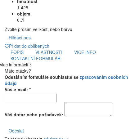
hmotnost
1.425
objem
0,7l
Zvolte prosím velikost, nebo barvu.
Hlídací pes
Přidat do oblíbených
POPIS
VLASTNOSTI
VICE INFO
KONTAKTNÍ FORMULÁŘ
viac informácií >
Máte otázky?
Odesláním formuláře souhlasíte se
zpracováním osobních
údajů
Váš e-mail: *
Váš dotaz nebo požadavek:
Odeslat
Telefonický kontakt
nájdete tu >>