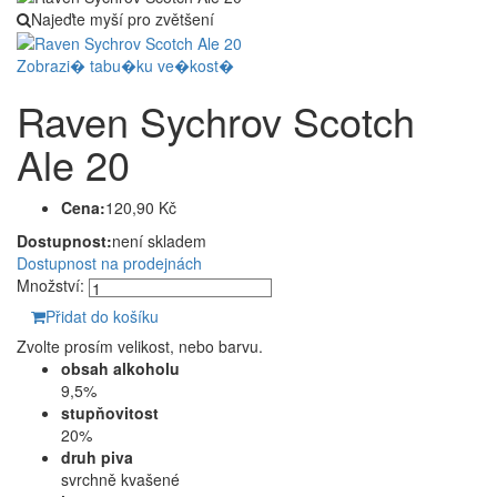
Najeďte myší pro zvětšení
Zobrazi� tabu�ku ve�kost�
Raven Sychrov Scotch
Ale 20
Cena:
120,90 Kč
Dostupnost:
není skladem
Dostupnost na prodejnách
Množství:
Přidat do košíku
Zvolte prosím velikost, nebo barvu.
obsah alkoholu
9,5%
stupňovitost
20%
druh piva
svrchně kvašené