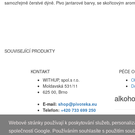
samozřejmě čerstvé dýně. Pivo jantarové barvy, se skořicovým aroma
SOUVISEJÍCÍ PRODUKTY
KONTAKT
PÉČE O
WITHUP, spol.s r.o.
O
Moldavská 531/11
D
625 00, Brno
alkoh
E-mail:
shop@pivoteka.eu
Telefon:
+420 733 699 250
Webové stránky používají k poskytování služeb, personaliza
Copyright © 2010-2019 An systems, s.r.o.
společností Google. Používáním souhlasíte s použitím sou