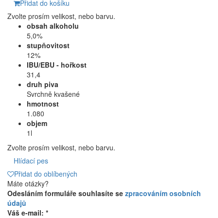
Přidat do košíku
Zvolte prosím velikost, nebo barvu.
obsah alkoholu
5,0%
stupňovitost
12%
IBU/EBU - hořkost
31,4
druh piva
Svrchně kvašené
hmotnost
1.080
objem
1l
Zvolte prosím velikost, nebo barvu.
Hlídací pes
Přidat do oblíbených
Máte otázky?
Odesláním formuláře souhlasíte se
zpracováním osobních
údajů
Váš e-mail: *