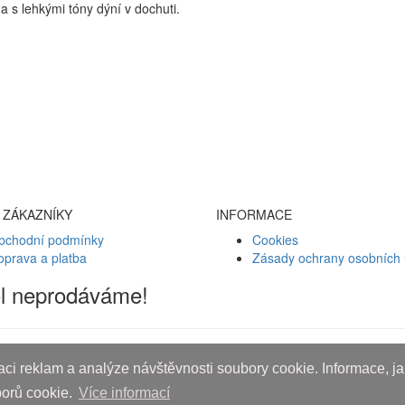
 s lehkými tóny dýní v dochuti.
 ZÁKAZNÍKY
INFORMACE
bchodní podmínky
Cookies
oprava a platba
Zásady ochrany osobních 
ol neprodáváme!
ci reklam a analýze návštěvnosti soubory cookie. Informace, jak
borů cookie.
Více informací