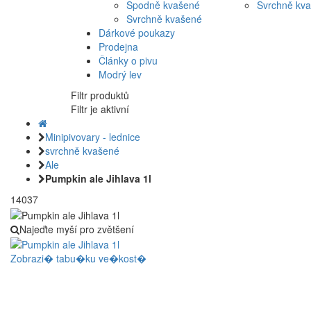
Spodně kvašené
Svrchně kv
Svrchně kvašené
Dárkové poukazy
Prodejna
Články o pivu
Modrý lev
Filtr produktů
Filtr je aktivní
Minipivovary - lednice
svrchně kvašené
Ale
Pumpkin ale Jihlava 1l
14037
Najeďte myší pro zvětšení
Zobrazi� tabu�ku ve�kost�