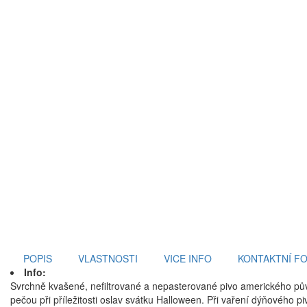
POPIS
VLASTNOSTI
VICE INFO
KONTAKTNÍ F
Info:
Svrchně kvašené, nefiltrované a nepasterované pivo amerického pů
pečou při příležitosti oslav svátku Halloween. Při vaření dýňového p