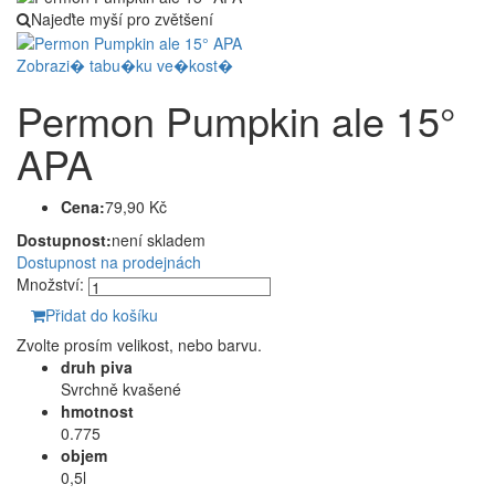
Najeďte myší pro zvětšení
Zobrazi� tabu�ku ve�kost�
Permon Pumpkin ale 15°
APA
Cena:
79,90 Kč
Dostupnost:
není skladem
Dostupnost na prodejnách
Množství:
Přidat do košíku
Zvolte prosím velikost, nebo barvu.
druh piva
Svrchně kvašené
hmotnost
0.775
objem
0,5l