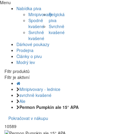
Menu
Nabídka piva
Minipivovary
Belgická
Spodně
piva
kvašené
Svrchně
Svrchně
kvašené
kvašené
Dárkové poukazy
Prodejna
Články o pivu
Modrý lev
Filtr produktů
Filtr je aktivní
Minipivovary - lednice
svrchně kvašené
Ale
Permon Pumpkin ale 15° APA
Pokračovat v nákupu
10589