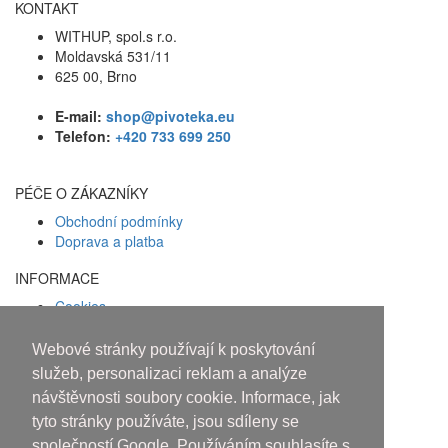
KONTAKT
WITHUP, spol.s r.o.
Moldavská 531/11
625 00, Brno
E-mail:
shop@pivoteka.eu
Telefon:
+420 733 699 250
PÉČE O ZÁKAZNÍKY
Obchodní podmínky
Doprava a platba
INFORMACE
Cookies
Zásady ochrany osobních údajů
Webové stránky používají k poskytování
Facebook
služeb, personalizaci reklam a analýze
návštěvnosti soubory cookie. Informace, jak
Osobám mladším 18 let alkohol
tyto stránky používáte, jsou sdíleny se
společností Google. Používáním souhlasíte s