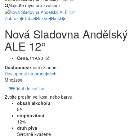
Najeďte myší pro zvětšení
Zobrazi� tabu�ku ve�kost�
Nová Sladovna Andělský
ALE 12°
Cena:
119,90 Kč
Dostupnost:
není skladem
Dostupnost na prodejnách
Množství:
Přidat do košíku
Zvolte prosím velikost, nebo barvu.
obsah alkoholu
5%
stupňovitost
12%
druh piva
Svrchně kvašené