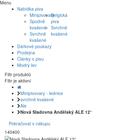
Menu
Nabídka piva
Minipivovary
Belgická
Spodně
piva
kvašené
Svrchně
Svrchně
kvašené
kvašené
Dárkové poukazy
Prodejna
Články o pivu
Modrý lev
Filtr produktů
Filtr je aktivní
Minipivovary - lednice
svrchně kvašené
Ale
Nová Sladovna Andělský ALE 12°
Pokračovat v nákupu
140400