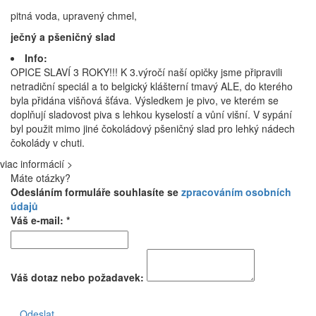
pitná voda, upravený chmel,
ječný a pšeničný slad
Info:
OPICE SLAVÍ 3 ROKY!!! K 3.výročí naší opičky jsme připravili
netradiční speciál a to belgický klášterní tmavý ALE, do kterého
byla přidána višňová šťáva. Výsledkem je pivo, ve kterém se
doplňují sladovost piva s lehkou kyselostí a vůní višní. V sypání
byl použit mimo jiné čokoládový pšeničný slad pro lehký nádech
čokolády v chuti.
viac informácií >
Máte otázky?
Odesláním formuláře souhlasíte se
zpracováním osobních
údajů
Váš e-mail: *
Váš dotaz nebo požadavek:
Odeslat