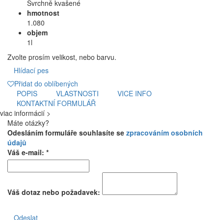
Svrchně kvašené
hmotnost
1.080
objem
1l
Zvolte prosím velikost, nebo barvu.
Hlídací pes
Přidat do oblíbených
POPIS
VLASTNOSTI
VICE INFO
KONTAKTNÍ FORMULÁŘ
viac informácií >
Máte otázky?
Odesláním formuláře souhlasíte se
zpracováním osobních
údajů
Váš e-mail: *
Váš dotaz nebo požadavek:
Odeslat