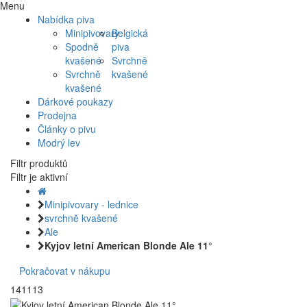
Menu
Nabídka piva
Minipivovary
Belgická
Spodně
piva
kvašené
Svrchně
Svrchně
kvašené
kvašené
Dárkové poukazy
Prodejna
Články o pivu
Modrý lev
Filtr produktů
Filtr je aktivní
Minipivovary - lednice
svrchně kvašené
Ale
Kyjov letní American Blonde Ale 11°
Pokračovat v nákupu
141113