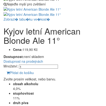
Najeďte myší pro zvětšení
Zobrazi� tabu�ku ve�kost�
Kyjov letní American
Blonde Ale 11°
Cena:
119,90 Kč
Dostupnost:
není skladem
Dostupnost na prodejnách
Množství:
Přidat do košíku
Zvolte prosím velikost, nebo barvu.
obsah alkoholu
4,0%
stupňovitost
11%
druh piva