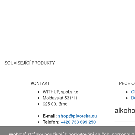
SOUVISEJÍCÍ PRODUKTY
KONTAKT
PÉČE O
WITHUP, spol.s r.o.
O
Moldavská 531/11
D
625 00, Brno
alkoh
E-mail:
shop@pivoteka.eu
Telefon:
+420 733 699 250
Webové stránky používají k poskytování služeb, personaliza