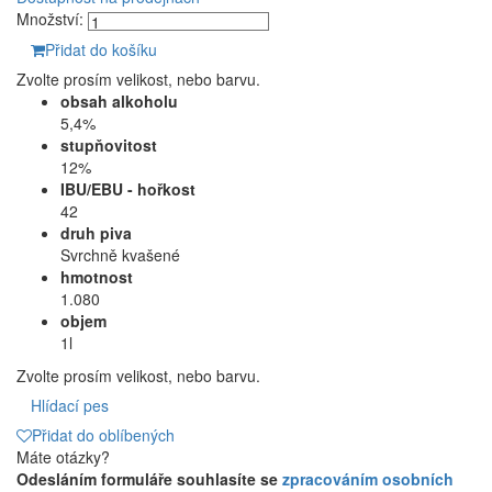
Množství:
Přidat do košíku
Zvolte prosím velikost, nebo barvu.
obsah alkoholu
5,4%
stupňovitost
12%
IBU/EBU - hořkost
42
druh piva
Svrchně kvašené
hmotnost
1.080
objem
1l
Zvolte prosím velikost, nebo barvu.
Hlídací pes
Přidat do oblíbených
Máte otázky?
Odesláním formuláře souhlasíte se
zpracováním osobních