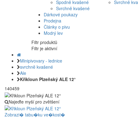
Spodně kvašené
Svrchně kv
Svrchně kvašené
Dárkové poukazy
Prodejna
Články o pivu
Modrý lev
Filtr produktů
Filtr je aktivní
Minipivovary - lednice
svrchně kvašené
Ale
Křikloun Plzeňský ALE 12°
140459
Najeďte myší pro zvětšení
Zobrazi� tabu�ku ve�kost�