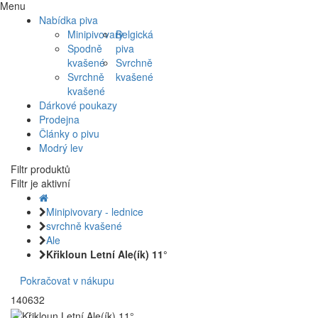
Menu
Nabídka piva
Minipivovary
Belgická
Spodně
piva
kvašené
Svrchně
Svrchně
kvašené
kvašené
Dárkové poukazy
Prodejna
Články o pivu
Modrý lev
Filtr produktů
Filtr je aktivní
Minipivovary - lednice
svrchně kvašené
Ale
Křikloun Letní Ale(ík) 11°
Pokračovat v nákupu
140632