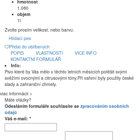
hmotnost
1.080
objem
1l
Zvolte prosím velikost, nebo barvu.
Hlídací pes
Přidat do oblíbených
POPIS
VLASTNOSTI
VICE INFO
KONTAKTNÍ FORMULÁŘ
Info:
Pivo které by Vás mělo v těchto letních měsících potěšit svými
svěžími ovocnými a citrusovými tóny.Při vaření byly použity české
slady a zahraniční chmely.
viac informácií >
Máte otázky?
Odesláním formuláře souhlasíte se
zpracováním osobních
údajů
Váš e-mail: *