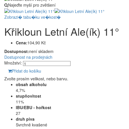
Najeďte myší pro zvětšení
Zobrazi� tabu�ku ve�kost�
Křikloun Letní Ale(ík) 11°
Cena:
104,90 Kč
Dostupnost:
není skladem
Dostupnost na prodejnách
Množství:
Přidat do košíku
Zvolte prosím velikost, nebo barvu.
obsah alkoholu
4,7%
stupňovitost
11%
IBU/EBU - hořkost
27
druh piva
Svrchně kvašené