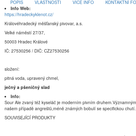
POPIS
VLASTNOSTI
VICE INFO
KONTAKTNÍ F
Info Web:
https://hradeckyklenot.cz/
Královéhradecký měšťanský pivovar, a.s.
Velké náměstí 27/37,
50003 Hradec Králové
IČ: 27530256 / DIČ: CZ27530256
složení:
pitná voda, upravený chmel,
ječný a pšeničný slad
Info:
Sour Ale zvaný též kyseláč je moderním pivním druhem.Významným 
našem případě angreštů,méně známých bobulí se specifickou chutí.C
SOUVISEJÍCÍ PRODUKTY