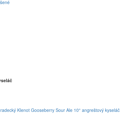
ašené
yseláč