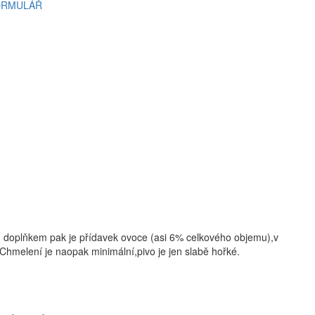
ORMULÁŘ
doplňkem pak je přídavek ovoce (asi 6% celkového objemu),v
hmelení je naopak minimální,pivo je jen slabě hořké.