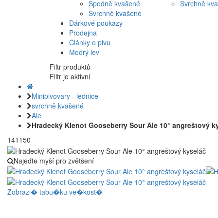
Spodně kvašené
Svrchně kv
Svrchně kvašené
Dárkové poukazy
Prodejna
Články o pivu
Modrý lev
Filtr produktů
Filtr je aktivní
Minipivovary - lednice
svrchně kvašené
Ale
Hradecký Klenot Gooseberry Sour Ale 10° angreštový k
141150
Najeďte myší pro zvětšení
Zobrazi� tabu�ku ve�kost�