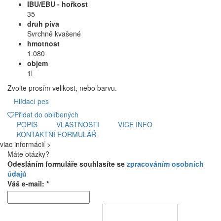
IBU/EBU - hořkost
35
druh piva
Svrchně kvašené
hmotnost
1.080
objem
1l
Zvolte prosím velikost, nebo barvu.
Hlídací pes
Přidat do oblíbených
POPIS
VLASTNOSTI
VICE INFO
KONTAKTNÍ FORMULÁŘ
viac informácií >
Máte otázky?
Odesláním formuláře souhlasíte se
zpracováním osobních
údajů
Váš e-mail: *