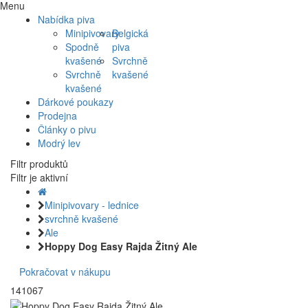
Menu
Nabídka piva
Minipivovary
Belgická
Spodně
piva
kvašené
Svrchně
Svrchně
kvašené
kvašené
Dárkové poukazy
Prodejna
Články o pivu
Modrý lev
Filtr produktů
Filtr je aktivní
Minipivovary - lednice
svrchně kvašené
Ale
Hoppy Dog Easy Rajda Žitný Ale
Pokračovat v nákupu
141067