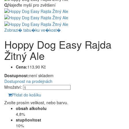
Najeďte myší pro zvětšení
Zobrazi� tabu�ku ve�kost�
Hoppy Dog Easy Rajda
Žitný Ale
Cena:
113,90 Kč
Dostupnost:
není skladem
Dostupnost na prodejnách
Množství:
Přidat do košíku
Zvolte prosím velikost, nebo barvu.
obsah alkoholu
4,8%
stupňovitost
10%