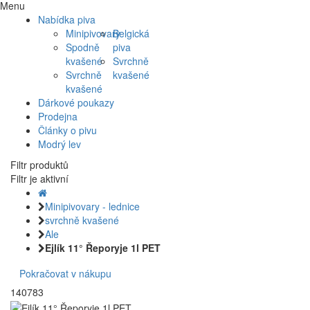
Menu
Nabídka piva
Minipivovary
Belgická
Spodně
piva
kvašené
Svrchně
Svrchně
kvašené
kvašené
Dárkové poukazy
Prodejna
Články o pivu
Modrý lev
Filtr produktů
Filtr je aktivní
Minipivovary - lednice
svrchně kvašené
Ale
Ejlík 11° Řeporyje 1l PET
Pokračovat v nákupu
140783