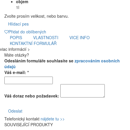
objem
1l
Zvolte prosím velikost, nebo barvu.
Hlídací pes
Přidat do oblíbených
POPIS
VLASTNOSTI
VICE INFO
KONTAKTNÍ FORMULÁŘ
viac informácií >
Máte otázky?
Odesláním formuláře souhlasíte se
zpracováním osobních
údajů
Váš e-mail: *
Váš dotaz nebo požadavek:
Odeslat
Telefonický kontakt
nájdete tu >>
SOUVISEJÍCÍ PRODUKTY