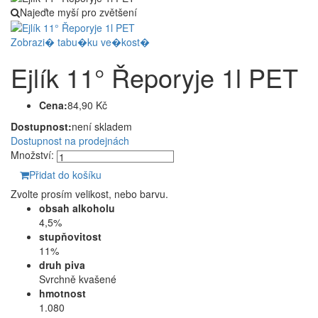
Najeďte myší pro zvětšení
Zobrazi� tabu�ku ve�kost�
Ejlík 11° Řeporyje 1l PET
Cena:
84,90 Kč
Dostupnost:
není skladem
Dostupnost na prodejnách
Množství:
Přidat do košíku
Zvolte prosím velikost, nebo barvu.
obsah alkoholu
4,5%
stupňovitost
11%
druh piva
Svrchně kvašené
hmotnost
1.080