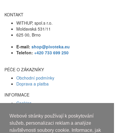
KONTAKT
WITHUP, spol.s r.o.
Moldavská 531/11
625 00, Brno
E-mail:
shop@pivoteka.eu
Telefon:
+420 733 699 250
PÉČE O ZÁKAZNÍKY
Obchodní podmínky
Doprava a platba
INFORMACE
Cookies
Zásady ochrany osobních údajů
Webové stránky používají k poskytování
Facebook
služeb, personalizaci reklam a analýze
návštěvnosti soubory cookie. Informace, jak