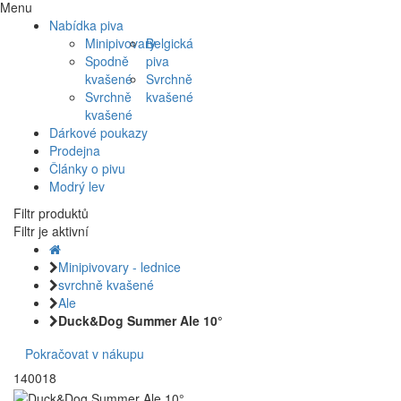
Menu
Nabídka piva
Minipivovary
Belgická
Spodně
piva
kvašené
Svrchně
Svrchně
kvašené
kvašené
Dárkové poukazy
Prodejna
Články o pivu
Modrý lev
Filtr produktů
Filtr je aktivní
Minipivovary - lednice
svrchně kvašené
Ale
Duck&Dog Summer Ale 10°
Pokračovat v nákupu
140018