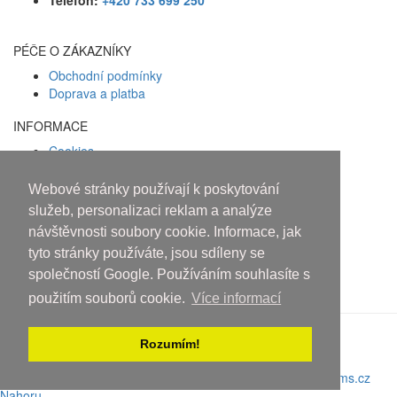
PÉČE O ZÁKAZNÍKY
Obchodní podmínky
Doprava a platba
INFORMACE
Cookies
Zásady ochrany osobních údajů
Webové stránky používají k poskytování
Facebook
služeb, personalizaci reklam a analýze
návštěvnosti soubory cookie. Informace, jak
Osobám mladším 18 let alkohol
tyto stránky používáte, jsou sdíleny se
neprodáváme!
společností Google. Používáním souhlasíte s
použitím souborů cookie.
Více informací
Rozumím!
Copyright © 2010-2019 An systems, s.r.o.
Nahoru