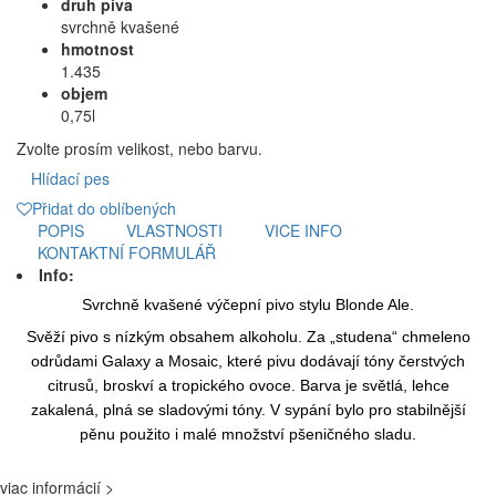
druh piva
svrchně kvašené
hmotnost
1.435
objem
0,75l
Zvolte prosím velikost, nebo barvu.
Hlídací pes
Přidat do oblíbených
POPIS
VLASTNOSTI
VICE INFO
KONTAKTNÍ FORMULÁŘ
Info:
Svrchně kvašené výčepní pivo stylu Blonde Ale.
Svěží pivo s nízkým obsahem alkoholu. Za „studena“ chmeleno
odrůdami Galaxy a Mosaic, které pivu dodávají tóny čerstvých
citrusů, broskví a tropického ovoce. Barva je světlá, lehce
zakalená, plná se sladovými tóny. V sypání bylo pro stabilnější
pěnu použito i malé množství pšeničného sladu.
viac informácií >