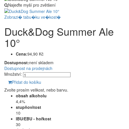
Najeďte myší pro zvětšení
Zobrazi� tabu�ku ve�kost�
Duck&Dog Summer Ale
10°
Cena:
94,90 Kč
Dostupnost:
není skladem
Dostupnost na prodejnách
Množství:
Přidat do košíku
Zvolte prosím velikost, nebo barvu.
obsah alkoholu
4,4%
stupňovitost
10
IBU/EBU - hořkost
30