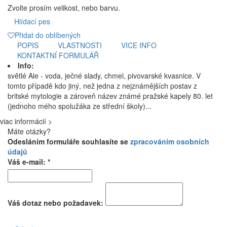
Zvolte prosím velikost, nebo barvu.
Hlídací pes
Přidat do oblíbených
POPIS
VLASTNOSTI
VICE INFO
KONTAKTNÍ FORMULÁŘ
Info:
světlé Ale - voda, ječné slady, chmel, pivovarské kvasnice. V
tomto případě kdo jiný, než jedna z nejznámějších postav z
britské mytologie a zároveň název známé pražské kapely 80. let
(jednoho mého spolužáka ze střední školy)...
viac informácií >
Máte otázky?
Odesláním formuláře souhlasíte se
zpracováním osobních
údajů
Váš e-mail: *
Váš dotaz nebo požadavek: