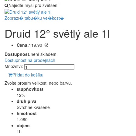
Najeďte myší pro zvětšení
Zobrazi� tabu�ku ve�kost�
Druid 12° světlý ale 1l
Cena:
119,90 Kč
Dostupnost:
není skladem
Dostupnost na prodejnách
Množství:
Přidat do košíku
Zvolte prosím velikost, nebo barvu.
stupňovitost
12%
druh piva
Svrchně kvašené
hmotnost
1.080
objem
1l