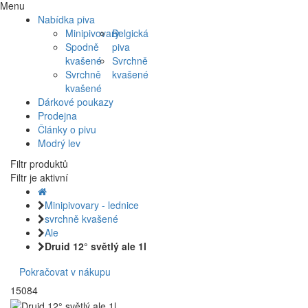
Menu
Nabídka piva
Minipivovary
Belgická
Spodně
piva
kvašené
Svrchně
Svrchně
kvašené
kvašené
Dárkové poukazy
Prodejna
Články o pivu
Modrý lev
Filtr produktů
Filtr je aktivní
Minipivovary - lednice
svrchně kvašené
Ale
Druid 12° světlý ale 1l
Pokračovat v nákupu
15084