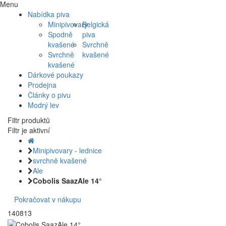
Menu
Nabídka piva
Minipivovary
Belgická
Spodně
piva
kvašené
Svrchně
Svrchně
kvašené
kvašené
Dárkové poukazy
Prodejna
Články o pivu
Modrý lev
Filtr produktů
Filtr je aktivní
Minipivovary - lednice
svrchně kvašené
Ale
Cobolis SaazAle 14°
Pokračovat v nákupu
140813