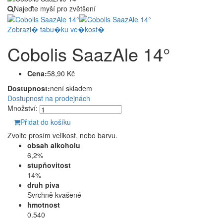
Najeďte myší pro zvětšení
Zobrazi� tabu�ku ve�kost�
Cobolis SaazAle 14°
Cena:
58,90 Kč
Dostupnost:
není skladem
Dostupnost na prodejnách
Množství:
Přidat do košíku
Zvolte prosím velikost, nebo barvu.
obsah alkoholu
6,2%
stupňovitost
14%
druh piva
Svrchně kvašené
hmotnost
0.540