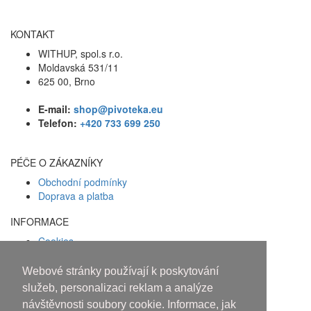
KONTAKT
WITHUP, spol.s r.o.
Moldavská 531/11
625 00, Brno
E-mail:
shop@pivoteka.eu
Telefon:
+420 733 699 250
PÉČE O ZÁKAZNÍKY
Obchodní podmínky
Doprava a platba
INFORMACE
Cookies
Zásady ochrany osobních údajů
Webové stránky používají k poskytování
Facebook
služeb, personalizaci reklam a analýze
návštěvnosti soubory cookie. Informace, jak