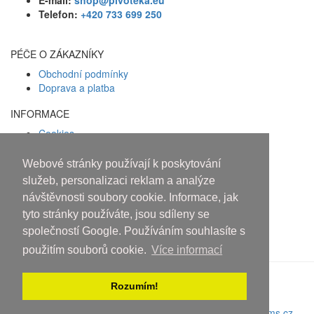
E-mail:
shop@pivoteka.eu
Telefon:
+420 733 699 250
PÉČE O ZÁKAZNÍKY
Obchodní podmínky
Doprava a platba
INFORMACE
Cookies
Zásady ochrany osobních údajů
Webové stránky používají k poskytování
Facebook
služeb, personalizaci reklam a analýze
návštěvnosti soubory cookie. Informace, jak
Osobám mladším 18 let alkohol
tyto stránky používáte, jsou sdíleny se
neprodáváme!
společností Google. Používáním souhlasíte s
použitím souborů cookie.
Více informací
Rozumím!
Copyright © 2010-2019 An systems, s.r.o.