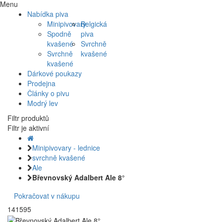
Menu
Nabídka piva
Minipivovary
Belgická
Spodně
piva
kvašené
Svrchně
Svrchně
kvašené
kvašené
Dárkové poukazy
Prodejna
Články o pivu
Modrý lev
Filtr produktů
Filtr je aktivní
Minipivovary - lednice
svrchně kvašené
Ale
Břevnovský Adalbert Ale 8°
Pokračovat v nákupu
141595