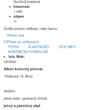
Svrchně kvašené
hmotnost
1.080
objem
1l
Zvolte prosím velikost, nebo barvu.
Hlídací pes
Přidat do oblíbených
POPIS
VLASTNOSTI
VICE INFO
KONTAKTNÍ FORMULÁŘ
Info Web:
výrobce:
Albert kočovný pivovar
Pellicova 10, Brno
složení:
pitná voda, upravený chmel,
ječný a pšeničný slad