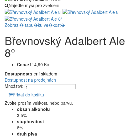
Najeďte myší pro zvětšení
Zobrazi� tabu�ku ve�kost�
Břevnovský Adalbert Ale
8°
Cena:
114,90 Kč
Dostupnost:
není skladem
Dostupnost na prodejnách
Množství:
Přidat do košíku
Zvolte prosím velikost, nebo barvu.
obsah alkoholu
3,5%
stupňovitost
8%
druh piva