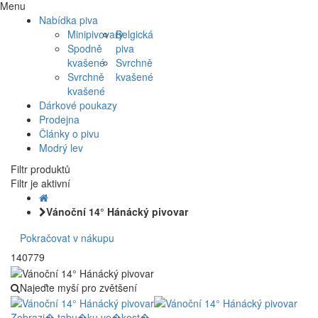
Menu
Nabídka piva
Minipivovary
Belgická
Spodně
piva
kvašené
Svrchně
Svrchně
kvašené
kvašené
Dárkové poukazy
Prodejna
Články o pivu
Modrý lev
Filtr produktů
Filtr je aktivní
Vánoční 14° Hánácký pivovar
Pokračovat v nákupu
140779
Najeďte myší pro zvětšení
Zobrazi� tabu�ku ve�kost�