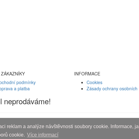
 ZÁKAZNÍKY
INFORMACE
bchodní podmínky
Cookies
oprava a platba
Zásady ochrany osobních 
ol neprodáváme!
ci reklam a analýze návštěvnosti soubory cookie. Informace, jak
borů cookie.
Více informací