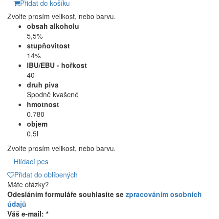
Přidat do košíku
Zvolte prosím velikost, nebo barvu.
obsah alkoholu
5,5%
stupňovitost
14%
IBU/EBU - hořkost
40
druh piva
Spodně kvašené
hmotnost
0.780
objem
0,5l
Zvolte prosím velikost, nebo barvu.
Hlídací pes
Přidat do oblíbených
Máte otázky?
Odesláním formuláře souhlasíte se
zpracováním osobních
údajů
Váš e-mail: *