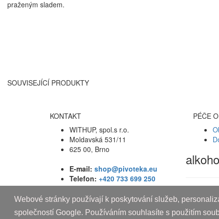
praženým sladem.
SOUVISEJÍCÍ PRODUKTY
KONTAKT
PÉČE O
WITHUP, spol.s r.o.
O
Moldavská 531/11
D
625 00, Brno
alkoh
E-mail:
shop@pivoteka.eu
Telefon:
+420 733 699 250
Webové stránky používají k poskytování služeb, personaliza
Copyright © 2010-2019 An systems, s.r.o.
společností Google. Používáním souhlasíte s použitím sou