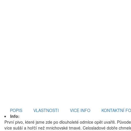
POPIS
VLASTNOSTI
VICE INFO
KONTAKTNÍ F
Info:
První pivo, které jsme zde po dlouholeté odmlce opět uvařili. Původe
více sušší a hořčí než mnichovské tmavé. Celosladové dobře chmele