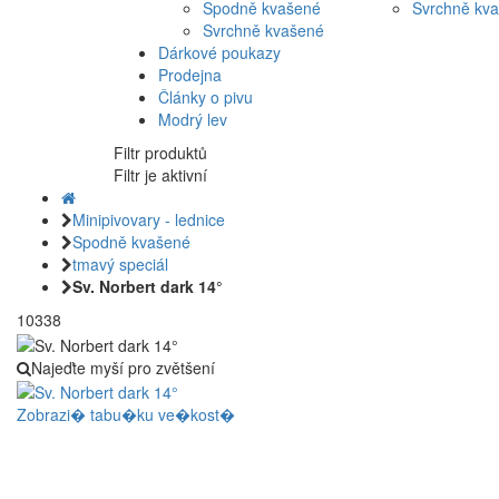
Spodně kvašené
Svrchně kv
Svrchně kvašené
Dárkové poukazy
Prodejna
Články o pivu
Modrý lev
Filtr produktů
Filtr je aktivní
Minipivovary - lednice
Spodně kvašené
tmavý speciál
Sv. Norbert dark 14°
10338
Najeďte myší pro zvětšení
Zobrazi� tabu�ku ve�kost�