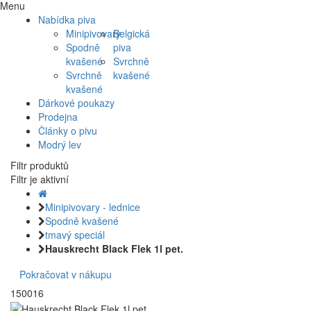
Menu
Nabídka piva
Minipivovary
Belgická
Spodně
piva
kvašené
Svrchně
Svrchně
kvašené
kvašené
Dárkové poukazy
Prodejna
Články o pivu
Modrý lev
Filtr produktů
Filtr je aktivní
Minipivovary - lednice
Spodně kvašené
tmavý speciál
Hauskrecht Black Flek 1l pet.
Pokračovat v nákupu
150016