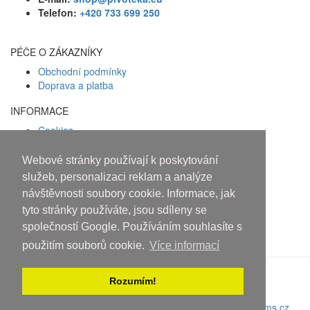
Telefon:
+420 733 699 250
PÉČE O ZÁKAZNÍKY
Obchodní podmínky
Doprava a platba
INFORMACE
Cookies
Zásady ochrany osobních údajů
Webové stránky používají k poskytování
Facebook
služeb, personalizaci reklam a analýze
návštěvnosti soubory cookie. Informace, jak
Osobám mladším 18 let alkohol
tyto stránky používáte, jsou sdíleny se
neprodáváme!
společností Google. Používáním souhlasíte s
použitím souborů cookie.
Více informací
Rozumím!
Copyright © 2010-2019 An systems, s.r.o.