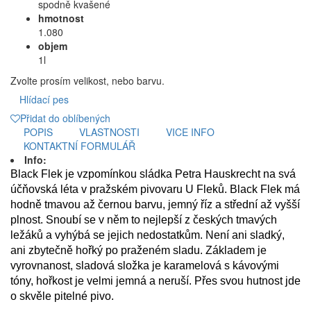
spodně kvašené
hmotnost
1.080
objem
1l
Zvolte prosím velikost, nebo barvu.
Hlídací pes
Přidat do oblíbených
POPIS
VLASTNOSTI
VICE INFO
KONTAKTNÍ FORMULÁŘ
Info:
Black Flek je vzpomínkou sládka Petra Hauskrecht na svá
účňovská léta v pražském pivovaru U Fleků. Black Flek má
hodně tmavou až černou barvu, jemný říz a střední až vyšší
plnost. Snoubí se v něm to nejlepší z českých tmavých
ležáků a vyhýbá se jejich nedostatkům. Není ani sladký,
ani zbytečně hořký po praženém sladu. Základem je
vyrovnanost, sladová složka je karamelová s kávovými
tóny, hořkost je velmi jemná a neruší. Přes svou hutnost jde
o skvěle pitelné pivo.