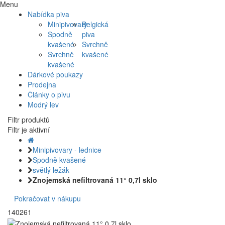
Menu
Nabídka piva
Minipivovary
Belgická
Spodně
piva
kvašené
Svrchně
Svrchně
kvašené
kvašené
Dárkové poukazy
Prodejna
Články o pivu
Modrý lev
Filtr produktů
Filtr je aktivní
Minipivovary - lednice
Spodně kvašené
světlý ležák
Znojemská nefiltrovaná 11° 0,7l sklo
Pokračovat v nákupu
140261