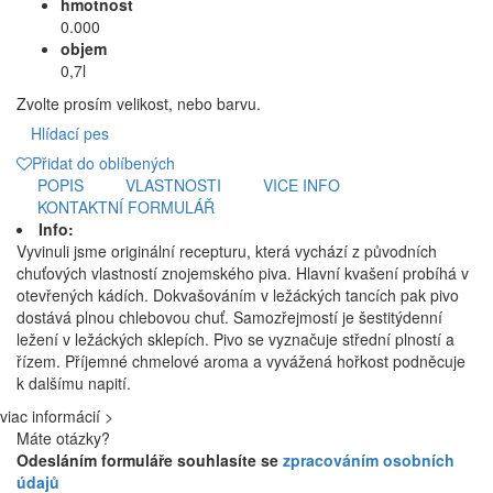
hmotnost
0.000
objem
0,7l
Zvolte prosím velikost, nebo barvu.
Hlídací pes
Přidat do oblíbených
POPIS
VLASTNOSTI
VICE INFO
KONTAKTNÍ FORMULÁŘ
Info:
Vyvinuli jsme originální recepturu, která vychází z původních
chuťových vlastností znojemského piva. Hlavní kvašení probíhá v
otevřených kádích. Dokvašováním v ležáckých tancích pak pivo
dostává plnou chlebovou chuť. Samozřejmostí je šestitýdenní
ležení v ležáckých sklepích. Pivo se vyznačuje střední plností a
řízem. Příjemné chmelové aroma a vyvážená hořkost podněcuje
k dalšímu napití.
viac informácií >
Máte otázky?
Odesláním formuláře souhlasíte se
zpracováním osobních
údajů