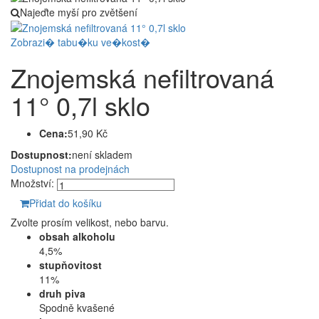
Najeďte myší pro zvětšení
Zobrazi� tabu�ku ve�kost�
Znojemská nefiltrovaná
11° 0,7l sklo
Cena:
51,90 Kč
Dostupnost:
není skladem
Dostupnost na prodejnách
Množství:
Přidat do košíku
Zvolte prosím velikost, nebo barvu.
obsah alkoholu
4,5%
stupňovitost
11%
druh piva
Spodně kvašené