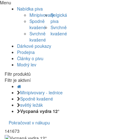
Menu
Nabídka piva
Minipivovary
Belgická
Spodně
piva
kvašené
Svrchně
Svrchně
kvašené
kvašené
Dárkové poukazy
Prodejna
Články o pivu
Modrý lev
Filtr produktů
Filtr je aktivní
Minipivovary - lednice
Spodně kvašené
světlý ležák
Vycpaná vydra 12°
Pokračovat v nákupu
141673