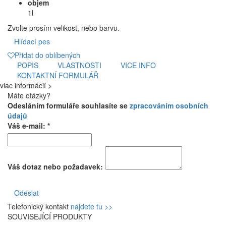
objem
1l
Zvolte prosím velikost, nebo barvu.
Hlídací pes
Přidat do oblíbených
POPIS
VLASTNOSTI
VICE INFO
KONTAKTNÍ FORMULÁŘ
viac informácií >
Máte otázky?
Odesláním formuláře souhlasíte se
zpracováním osobních
údajů
Váš e-mail: *
Váš dotaz nebo požadavek:
Odeslat
Telefonický kontakt
nájdete tu >>
SOUVISEJÍCÍ PRODUKTY