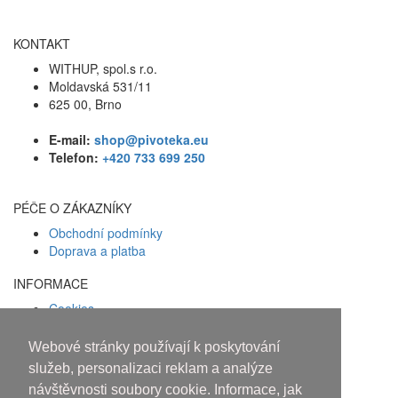
KONTAKT
WITHUP, spol.s r.o.
Moldavská 531/11
625 00, Brno
E-mail:
shop@pivoteka.eu
Telefon:
+420 733 699 250
PÉČE O ZÁKAZNÍKY
Obchodní podmínky
Doprava a platba
INFORMACE
Cookies
Zásady ochrany osobních údajů
Webové stránky používají k poskytování
Facebook
služeb, personalizaci reklam a analýze
návštěvnosti soubory cookie. Informace, jak