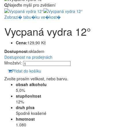
Najeďte myší pro zvětšení
Zobrazi� tabu�ku ve�kost�
Vycpaná vydra 12°
Cena:
129,90 Kč
Dostupnost:
skladem
Dostupnost na prodejnách
Množství:
Přidat do košíku
Zvolte prosím velikost, nebo barvu.
obsah alkoholu
5,0%
stupňovitost
12%
druh piva
Spodně kvašené
hmotnost
1.080