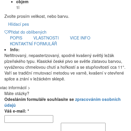
objem
1l
Zvolte prosím velikost, nebo barvu.
Hlídací pes
Přidat do oblíbených
POPIS
VLASTNOSTI
VICE INFO
KONTAKTNÍ FORMULÁŘ
Info:
Nefiltrovaný, nepasterizovaný, spodně kvašený světlý ležák
plzeňského typu. Klasické české pivo se světle zlatavou barvou,
vyváženou chmelovou chutí a hořkostí a se stupňovitostí cca 11°.
Vaří se tradiční rmutovací metodou ve varně, kvašení v otevřené
spilce a zrání v ležáckém sklepě.
viac informácií >
Máte otázky?
Odesláním formuláře souhlasíte se
zpracováním osobních
údajů
Váš e-mail: *