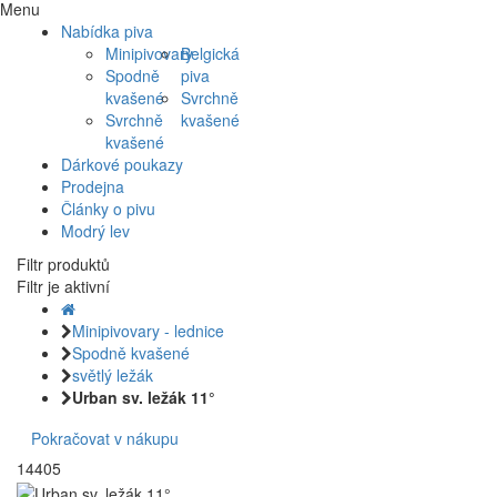
Menu
Nabídka piva
Minipivovary
Belgická
Spodně
piva
kvašené
Svrchně
Svrchně
kvašené
kvašené
Dárkové poukazy
Prodejna
Články o pivu
Modrý lev
Filtr produktů
Filtr je aktivní
Minipivovary - lednice
Spodně kvašené
světlý ležák
Urban sv. ležák 11°
Pokračovat v nákupu
14405