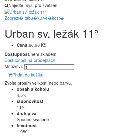
Najeďte myší pro zvětšení
Zobrazi� tabu�ku ve�kost�
Urban sv. ležák 11°
Cena:
66,90 Kč
Dostupnost:
není skladem
Dostupnost na prodejnách
Množství:
Přidat do košíku
Zvolte prosím velikost, nebo barvu.
obsah alkoholu
4,5%
stupňovitost
11%
druh piva
Spodně kvašené
hmotnost
1.080