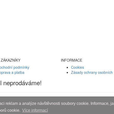
 ZÁKAZNÍKY
INFORMACE
bchodní podmínky
Cookies
oprava a platba
Zásady ochrany osobních 
ol neprodáváme!
ci reklam a analýze návštěvnosti soubory cookie. Informace, jak
borů cookie.
Více informací