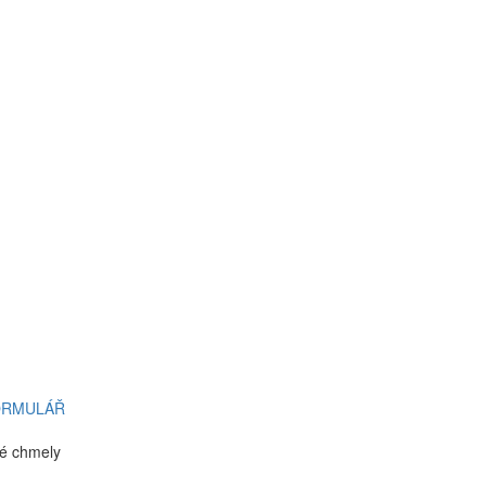
ORMULÁŘ
ké chmely