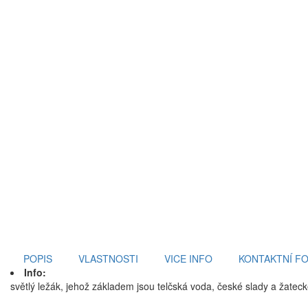
POPIS
VLASTNOSTI
VICE INFO
KONTAKTNÍ F
Info:
světlý ležák, jehož základem jsou telčská voda, české slady a žatec