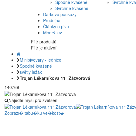
Spodně kvašené
Svrchně kv
Svrchně kvašené
Dárkové poukazy
Prodejna
Články o pivu
Modrý lev
Filtr produktů
Filtr je aktivní
Minipivovary - lednice
Spodně kvašené
světlý ležák
Trojan Lékarníkova 11° Zázvorová
140769
Najeďte myší pro zvětšení
Zobrazi� tabu�ku ve�kost�