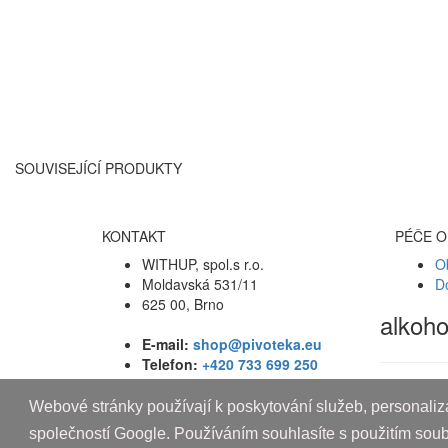
SOUVISEJÍCÍ PRODUKTY
KONTAKT
PÉČE O
WITHUP, spol.s r.o.
O
Moldavská 531/11
D
625 00, Brno
alkoh
E-mail:
shop@pivoteka.eu
Telefon:
+420 733 699 250
Webové stránky používají k poskytování služeb, personaliza
Copyright © 2010-2019 An systems, s.r.o.
společností Google. Používáním souhlasíte s použitím sou