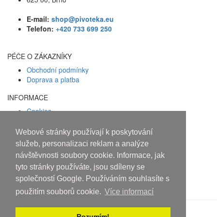
E-mail:
shop@pivoteka.eu
Telefon:
+420 733 699 250
PÉČE O ZÁKAZNÍKY
Obchodní podmínky
Doprava a platba
INFORMACE
Cookies
Zásady ochrany osobních údajů
Webové stránky používají k poskytování
Facebook
služeb, personalizaci reklam a analýze
návštěvnosti soubory cookie. Informace, jak
Osobám mladším 18 let alkohol
tyto stránky používáte, jsou sdíleny se
neprodáváme!
společností Google. Používáním souhlasíte s
použitím souborů cookie.
Více informací
Rozumím!