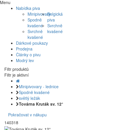
Menu
Nabídka piva
Minipivovary
Belgická
Spodně
piva
kvašené
Svrchně
Svrchně
kvašené
kvašené
Dárkové poukazy
Prodejna
Články o pivu
Modrý lev
Filtr produktů
Filtr je aktivní
Minipivovary - lednice
Spodně kvašené
světlý ležák
Továrna Kruták sv. 12°
Pokračovat v nákupu
140318