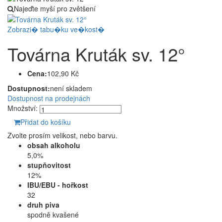
Najeďte myší pro zvětšení
Zobrazi� tabu�ku ve�kost�
Továrna Kruták sv. 12°
Cena:
102,90 Kč
Dostupnost:
není skladem
Dostupnost na prodejnách
Množství:
Přidat do košíku
Zvolte prosím velikost, nebo barvu.
obsah alkoholu
5,0%
stupňovitost
12%
IBU/EBU - hořkost
32
druh piva
spodně kvašené