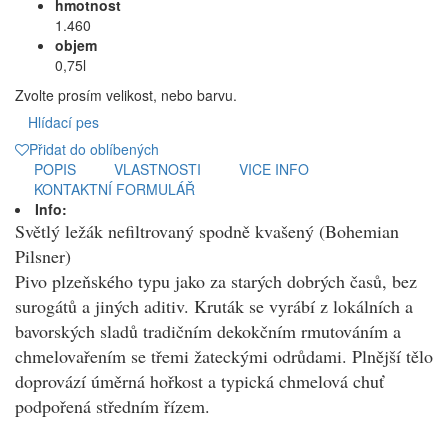
hmotnost
1.460
objem
0,75l
Zvolte prosím velikost, nebo barvu.
Hlídací pes
Přidat do oblíbených
POPIS
VLASTNOSTI
VICE INFO
KONTAKTNÍ FORMULÁŘ
Info:
Světlý ležák nefiltrovaný spodně kvašený (Bohemian
Pilsner)
Pivo plzeňského typu jako za starých dobrých časů, bez
surogátů a jiných aditiv. Kruták se vyrábí z lokálních a
bavorských sladů tradičním dekokčním rmutováním a
chmelovařením se třemi žateckými odrůdami. Plnější tělo
doprovází úměrná hořkost a typická chmelová chuť
podpořená středním řízem.