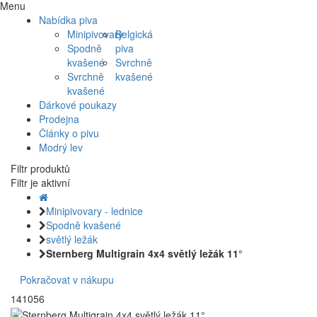
Menu
Nabídka piva
Minipivovary
Belgická
Spodně
piva
kvašené
Svrchně
Svrchně
kvašené
kvašené
Dárkové poukazy
Prodejna
Články o pivu
Modrý lev
Filtr produktů
Filtr je aktivní
Minipivovary - lednice
Spodně kvašené
světlý ležák
Sternberg Multigrain 4x4 světlý ležák 11°
Pokračovat v nákupu
141056