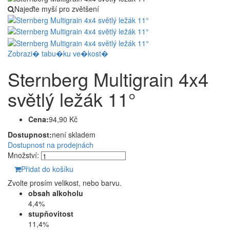
Najeďte myší pro zvětšení
Zobrazi� tabu�ku ve�kost�
Sternberg Multigrain 4x4
světlý ležák 11°
Cena:
94,90 Kč
Dostupnost:
není skladem
Dostupnost na prodejnách
Množství:
Přidat do košíku
Zvolte prosím velikost, nebo barvu.
obsah alkoholu
4,4%
stupňovitost
11,4%