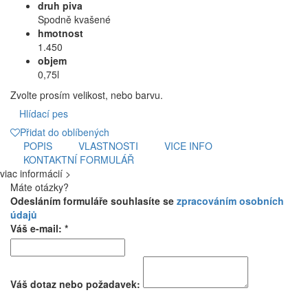
druh piva
Spodně kvašené
hmotnost
1.450
objem
0,75l
Zvolte prosím velikost, nebo barvu.
Hlídací pes
Přidat do oblíbených
POPIS
VLASTNOSTI
VICE INFO
KONTAKTNÍ FORMULÁŘ
viac informácií >
Máte otázky?
Odesláním formuláře souhlasíte se
zpracováním osobních
údajů
Váš e-mail: *
Váš dotaz nebo požadavek: