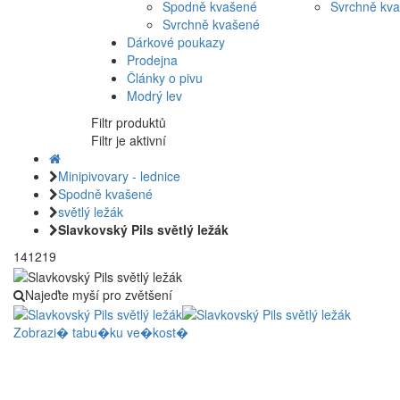
Spodně kvašené
Svrchně kv
Svrchně kvašené
Dárkové poukazy
Prodejna
Články o pivu
Modrý lev
Filtr produktů
Filtr je aktivní
Minipivovary - lednice
Spodně kvašené
světlý ležák
Slavkovský Pils světlý ležák
141219
Najeďte myší pro zvětšení
Zobrazi� tabu�ku ve�kost�