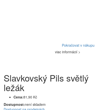
Pokračovat v nákupu
viac informácií >
Slavkovský Pils světlý
ležák
Cena:
81,90 Kč
Dostupnost:
není skladem
Dostupnost na prodejnách