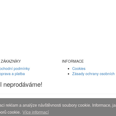
 ZÁKAZNÍKY
INFORMACE
bchodní podmínky
Cookies
oprava a platba
Zásady ochrany osobních 
ol neprodáváme!
ci reklam a analýze návštěvnosti soubory cookie. Informace, jak
borů cookie.
Více informací