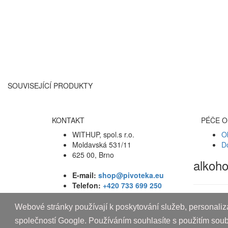
SOUVISEJÍCÍ PRODUKTY
KONTAKT
PÉČE O
WITHUP, spol.s r.o.
O
Moldavská 531/11
D
625 00, Brno
alkoh
E-mail:
shop@pivoteka.eu
Telefon:
+420 733 699 250
Webové stránky používají k poskytování služeb, personaliza
Copyright © 2010-2019 An systems, s.r.o.
společností Google. Používáním souhlasíte s použitím sou