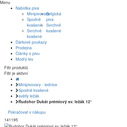
Menu
Nabídka piva
Minipivovary
Belgická
Spodně
piva
kvašené
Svrchně
Svrchně
kvašené
kvašené
Dárkové poukazy
Prodejna
Články o pivu
Modrý lev
Filtr produktů
Filtr je aktivní
Minipivovary - lednice
Spodně kvašené
světlý ležák
Rudohor Dukát prémiový sv. ležák 12°
Pokračovat v nákupu
141195