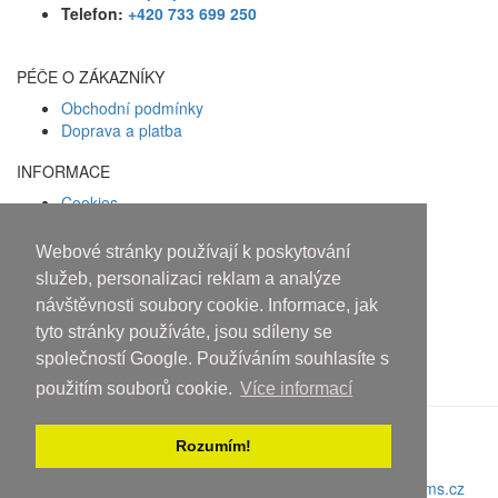
Telefon:
+420 733 699 250
PÉČE O ZÁKAZNÍKY
Obchodní podmínky
Doprava a platba
INFORMACE
Cookies
Zásady ochrany osobních údajů
Webové stránky používají k poskytování
Facebook
služeb, personalizaci reklam a analýze
návštěvnosti soubory cookie. Informace, jak
Osobám mladším 18 let alkohol
tyto stránky používáte, jsou sdíleny se
neprodáváme!
společností Google. Používáním souhlasíte s
použitím souborů cookie.
Více informací
Rozumím!
Copyright © 2010-2019 An systems, s.r.o.