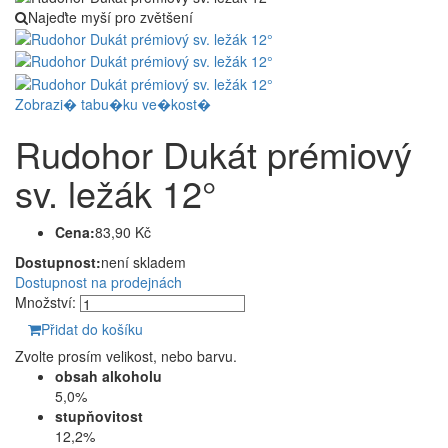
Najeďte myší pro zvětšení
Zobrazi� tabu�ku ve�kost�
Rudohor Dukát prémiový
sv. ležák 12°
Cena:
83,90 Kč
Dostupnost:
není skladem
Dostupnost na prodejnách
Množství:
Přidat do košíku
Zvolte prosím velikost, nebo barvu.
obsah alkoholu
5,0%
stupňovitost
12,2%