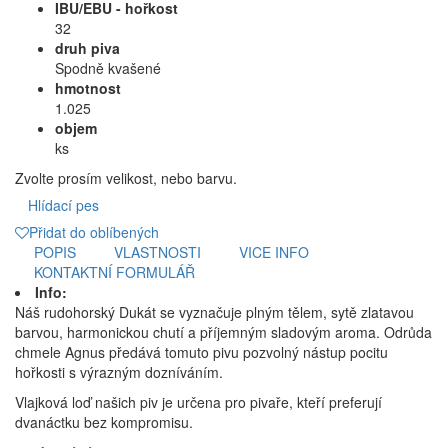
IBU/EBU - hořkost
32
druh piva
Spodně kvašené
hmotnost
1.025
objem
ks
Zvolte prosím velikost, nebo barvu.
Hlídací pes
Přidat do oblíbených
POPIS
VLASTNOSTI
VICE INFO
KONTAKTNÍ FORMULÁŘ
Info:
Náš rudohorský Dukát se vyznačuje plným tělem, sytě zlatavou
barvou, harmonickou chutí a příjemným sladovým aroma. Odrůda
chmele Agnus předává tomuto pivu pozvolný nástup pocitu
hořkosti s výrazným dozníváním.
Vlajková loď našich piv je určena pro pivaře, kteří preferují
dvanáctku bez kompromisu.