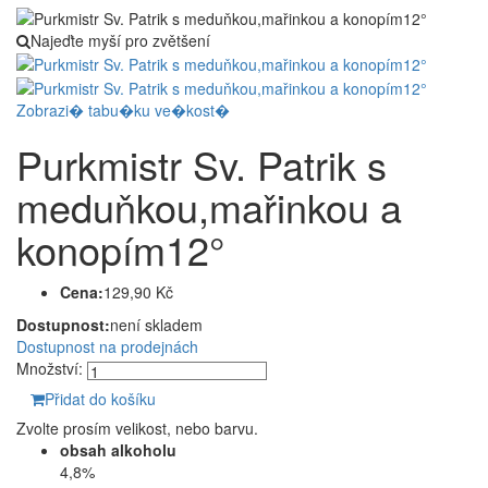
Najeďte myší pro zvětšení
Zobrazi� tabu�ku ve�kost�
Purkmistr Sv. Patrik s
meduňkou,mařinkou a
konopím12°
Cena:
129,90 Kč
Dostupnost:
není skladem
Dostupnost na prodejnách
Množství:
Přidat do košíku
Zvolte prosím velikost, nebo barvu.
obsah alkoholu
4,8%