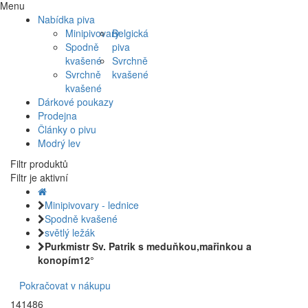
Menu
Nabídka piva
Minipivovary
Belgická
Spodně
piva
kvašené
Svrchně
Svrchně
kvašené
kvašené
Dárkové poukazy
Prodejna
Články o pivu
Modrý lev
Filtr produktů
Filtr je aktivní
Minipivovary - lednice
Spodně kvašené
světlý ležák
Purkmistr Sv. Patrik s meduňkou,mařinkou a
konopím12°
Pokračovat v nákupu
141486