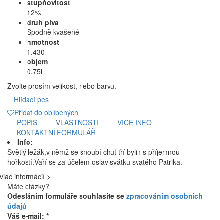
stupňovitost
12%
druh piva
Spodně kvašené
hmotnost
1.430
objem
0,75l
Zvolte prosím velikost, nebo barvu.
Hlídací pes
Přidat do oblíbených
POPIS
VLASTNOSTI
VICE INFO
KONTAKTNÍ FORMULÁŘ
Info:
Světlý ležák,v němž se snoubí chuť tří bylin s příjemnou
hořkostí.Vaří se za účelem oslav svátku svatého Patrika.
viac informácií >
Máte otázky?
Odesláním formuláře souhlasíte se
zpracováním osobních
údajů
Váš e-mail: *