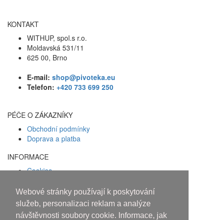
KONTAKT
WITHUP, spol.s r.o.
Moldavská 531/11
625 00, Brno
E-mail:
shop@pivoteka.eu
Telefon:
+420 733 699 250
PÉČE O ZÁKAZNÍKY
Obchodní podmínky
Doprava a platba
INFORMACE
Cookies
Zásady ochrany osobních údajů
Webové stránky používají k poskytování
Facebook
služeb, personalizaci reklam a analýze
návštěvnosti soubory cookie. Informace, jak