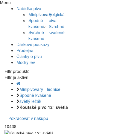
Menu
Nabídka piva
Minipivovary
Belgická
Spodně
piva
kvašené
Svrchně
Svrchně
kvašené
kvašené
Dárkové poukazy
Prodejna
Články o pivu
Modrý lev
Filtr produktů
Filtr je aktivní
Minipivovary - lednice
Spodně kvašené
světlý ležák
Koutské pivo 12° světlá
Pokračovat v nákupu
10438