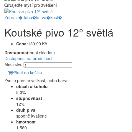
Najeďte myší pro zvětšení
Zobrazi� tabu�ku ve�kost�
Koutské pivo 12° světlá
Cena:
139,90 Kč
Dostupnost:
není skladem
Dostupnost na prodejnách
Množství:
Přidat do košíku
Zvolte prosím velikost, nebo barvu.
obsah alkoholu
5,0%
stupňovitost
12%
druh piva
spodně kvašené
hmotnost
1.580