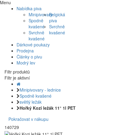
Menu
Nabídka piva
Minipivovary
Belgická
Spodně
piva
kvašené
Svrchně
Svrchně
kvašené
kvašené
Dárkové poukazy
Prodejna
Články o pivu
Modrý lev
Filtr produktů
Filtr je aktivní
Minipivovary - lednice
Spodně kvašené
světlý ležák
Hořký Kozi ležák 11° 1l PET
Pokračovat v nákupu
140729