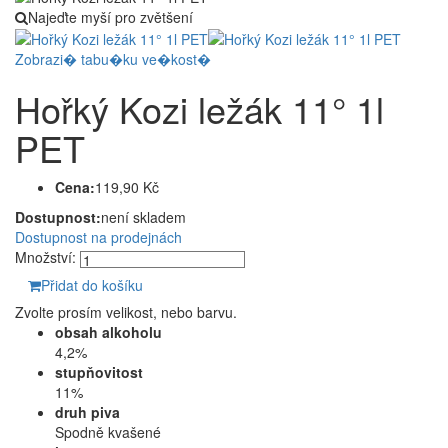
Najeďte myší pro zvětšení
Zobrazi� tabu�ku ve�kost�
Hořký Kozi ležák 11° 1l
PET
Cena:
119,90 Kč
Dostupnost:
není skladem
Dostupnost na prodejnách
Množství:
Přidat do košíku
Zvolte prosím velikost, nebo barvu.
obsah alkoholu
4,2%
stupňovitost
11%
druh piva
Spodně kvašené