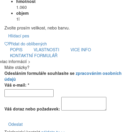
hmotnost
1.060
objem
1l
Zvolte prosím velikost, nebo barvu.
Hlídací pes
Přidat do oblíbených
POPIS
VLASTNOSTI
VICE INFO
KONTAKTNÍ FORMULÁŘ
viac informácií >
Máte otázky?
Odesláním formuláře souhlasíte se
zpracováním osobních
údajů
Váš e-mail: *
Váš dotaz nebo požadavek:
Odeslat
Telefonický kontakt
nájdete tu >>