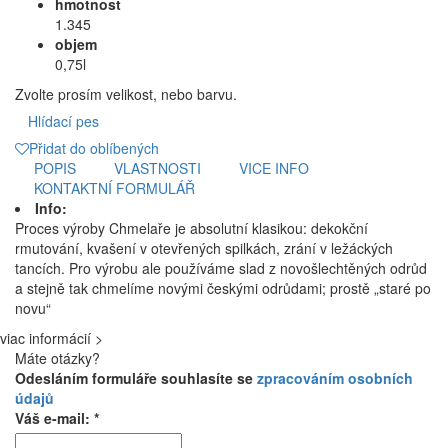
hmotnost
1.345
objem
0,75l
Zvolte prosím velikost, nebo barvu.
Hlídací pes
Přidat do oblíbených
POPIS
VLASTNOSTI
VICE INFO
KONTAKTNÍ FORMULÁŘ
Info:
Proces výroby Chmelaře je absolutní klasikou: dekokční
rmutování, kvašení v otevřených spilkách, zrání v ležáckých
tancích. Pro výrobu ale používáme slad z novošlechtěných odrůd
a stejně tak chmelíme novými českými odrůdami; prostě „staré po
novu“
viac informácií >
Máte otázky?
Odesláním formuláře souhlasíte se
zpracováním osobních
údajů
Váš e-mail: *