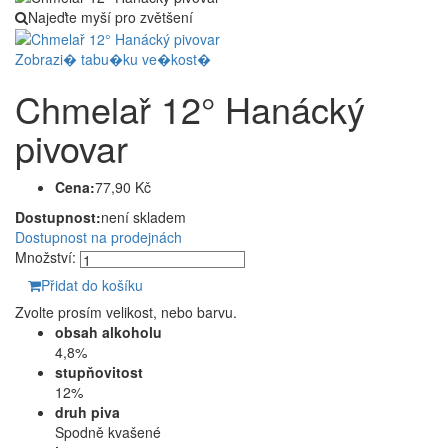
Najeďte myší pro zvětšení
Zobrazi� tabu�ku ve�kost�
Chmelař 12° Hanácký
pivovar
Cena:
77,90 Kč
Dostupnost:
není skladem
Dostupnost na prodejnách
Množství:
Přidat do košíku
Zvolte prosím velikost, nebo barvu.
obsah alkoholu
4,8%
stupňovitost
12%
druh piva
Spodně kvašené