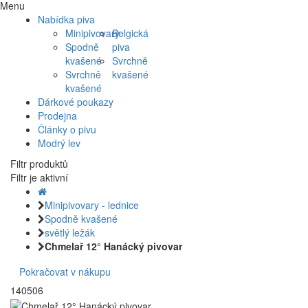
Menu
Nabídka piva
Minipivovary
Belgická
Spodně
piva
kvašené
Svrchně
Svrchně
kvašené
kvašené
Dárkové poukazy
Prodejna
Články o pivu
Modrý lev
Filtr produktů
Filtr je aktivní
Minipivovary - lednice
Spodně kvašené
světlý ležák
Chmelař 12° Hanácký pivovar
Pokračovat v nákupu
140506