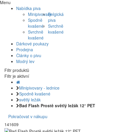
Menu
Nabídka piva
Minipivovary
Belgická
Spodně
piva
kvašené
Svrchně
Svrchně
kvašené
kvašené
Dárkové poukazy
Prodejna
Články o pivu
Modrý lev
Filtr produktů
Filtr je aktivní
Minipivovary - lednice
Spodně kvašené
světlý ležák
Bad Flash Prostě světlý ležák 12° PET
Pokračovat v nákupu
141609