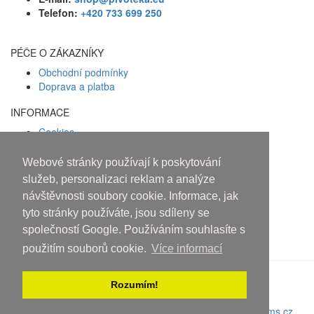
Telefon:
+420 733 699 250
PÉČE O ZÁKAZNÍKY
Obchodní podmínky
Doprava a platba
INFORMACE
Cookies
Zásady ochrany osobních údajů
Webové stránky používají k poskytování
Facebook
služeb, personalizaci reklam a analýze
návštěvnosti soubory cookie. Informace, jak
Osobám mladším 18 let alkohol
tyto stránky používáte, jsou sdíleny se
neprodáváme!
společností Google. Používáním souhlasíte s
použitím souborů cookie.
Více informací
Rozumím!
Copyright © 2010-2019 An systems, s.r.o.