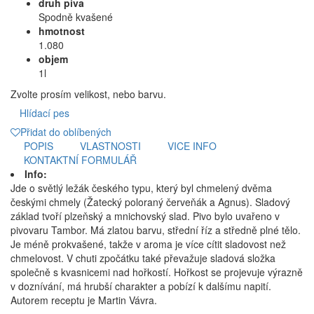
druh piva
Spodně kvašené
hmotnost
1.080
objem
1l
Zvolte prosím velikost, nebo barvu.
Hlídací pes
Přidat do oblíbených
POPIS
VLASTNOSTI
VICE INFO
KONTAKTNÍ FORMULÁŘ
Info:
Jde o světlý ležák českého typu, který byl chmelený dvěma
českými chmely (Žatecký poloraný červeňák a Agnus). Sladový
základ tvoří plzeňský a mnichovský slad. Pivo bylo uvařeno v
pivovaru Tambor. Má zlatou barvu, střední říz a středně plné tělo.
Je méně prokvašené, takže v aroma je více cítit sladovost než
chmelovost. V chuti zpočátku také převažuje sladová složka
společně s kvasnicemi nad hořkostí. Hořkost se projevuje výrazně
v doznívání, má hrubší charakter a pobízí k dalšímu napití.
Autorem receptu je Martin Vávra.