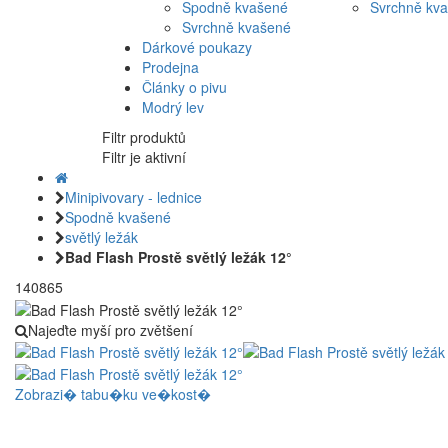
Spodně kvašené
Svrchně kv
Svrchně kvašené
Dárkové poukazy
Prodejna
Články o pivu
Modrý lev
Filtr produktů
Filtr je aktivní
Minipivovary - lednice
Spodně kvašené
světlý ležák
Bad Flash Prostě světlý ležák 12°
140865
Najeďte myší pro zvětšení
Zobrazi� tabu�ku ve�kost�