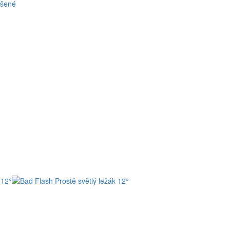
ašené