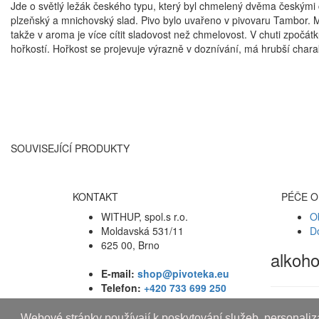
Jde o světlý ležák českého typu, který byl chmelený dvěma českými
plzeňský a mnichovský slad. Pivo bylo uvařeno v pivovaru Tambor. Má
takže v aroma je více cítit sladovost než chmelovost. V chuti zpočá
hořkostí. Hořkost se projevuje výrazně v doznívání, má hrubší charak
SOUVISEJÍCÍ PRODUKTY
KONTAKT
PÉČE O
WITHUP, spol.s r.o.
O
Moldavská 531/11
D
625 00, Brno
alkoh
E-mail:
shop@pivoteka.eu
Telefon:
+420 733 699 250
Webové stránky používají k poskytování služeb, personaliza