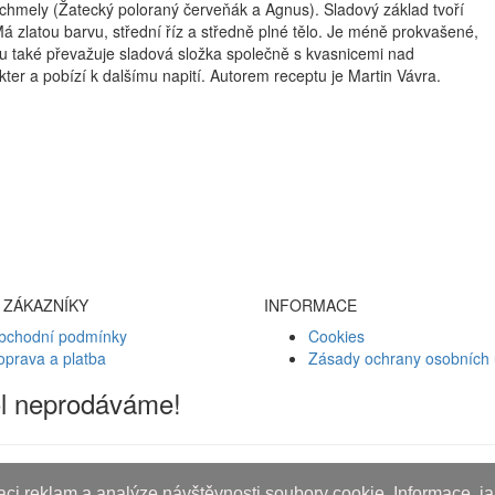
 chmely (Žatecký poloraný červeňák a Agnus). Sladový základ tvoří
 zlatou barvu, střední říz a středně plné tělo. Je méně prokvašené,
tku také převažuje sladová složka společně s kvasnicemi nad
ter a pobízí k dalšímu napití. Autorem receptu je Martin Vávra.
 ZÁKAZNÍKY
INFORMACE
bchodní podmínky
Cookies
oprava a platba
Zásady ochrany osobních 
ol neprodáváme!
ci reklam a analýze návštěvnosti soubory cookie. Informace, jak