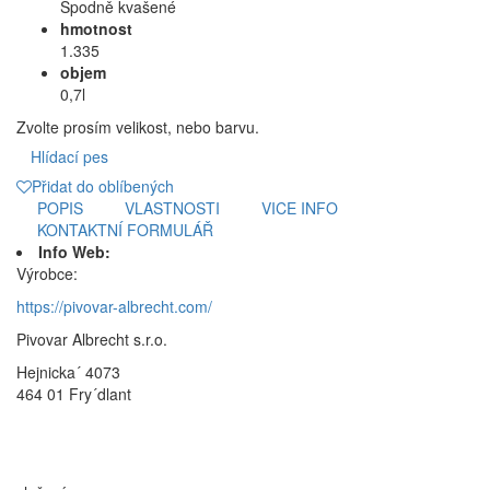
Spodně kvašené
hmotnost
1.335
objem
0,7l
Zvolte prosím velikost, nebo barvu.
Hlídací pes
Přidat do oblíbených
POPIS
VLASTNOSTI
VICE INFO
KONTAKTNÍ FORMULÁŘ
Info Web:
Výrobce:
https://pivovar-albrecht.com/
Pivovar Albrecht s.r.o.
Hejnicka´ 4073
464 01 Fry´dlant