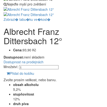
Najeďte myší pro zvětšení
Zobrazi� tabu�ku ve�kost�
Albrecht Franz
Dittersbach 12°
Cena:
93,90 Kč
Dostupnost:
není skladem
Dostupnost na prodejnách
Množství:
Přidat do košíku
Zvolte prosím velikost, nebo barvu.
obsah alkoholu
5,2%
stupňovitost
12%
druh piva