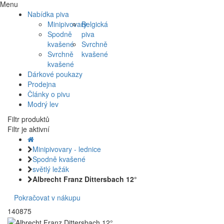
Menu
Nabídka piva
Minipivovary
Belgická
Spodně
piva
kvašené
Svrchně
Svrchně
kvašené
kvašené
Dárkové poukazy
Prodejna
Články o pivu
Modrý lev
Filtr produktů
Filtr je aktivní
Minipivovary - lednice
Spodně kvašené
světlý ležák
Albrecht Franz Dittersbach 12°
Pokračovat v nákupu
140875