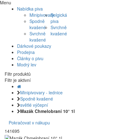
Menu
Nabídka piva
Minipivovary
Belgická
Spodně
piva
kvašené
Svrchně
Svrchně
kvašené
kvašené
Dárkové poukazy
Prodejna
Články o pivu
Modrý lev
Filtr produktů
Filtr je aktivní
Minipivovary - lednice
Spodně kvašené
světlé výčepní
Mazák Chmelobraní 10° 1l
Pokračovat v nákupu
141695