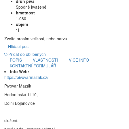
druh piva
Spodně kvašené
hmotnost
1.080
objem
1l
Zvolte prosím velikost, nebo barvu.
Hlídací pes
Přidat do oblíbených
POPIS
VLASTNOSTI
VICE INFO
KONTAKTNÍ FORMULÁŘ
Info Web:
https://pivovarmazak.cz/
Pivovar Mazák
Hodonínská 1110,
Dolní Bojanovice
složení:
pitná voda, upravený chmel,