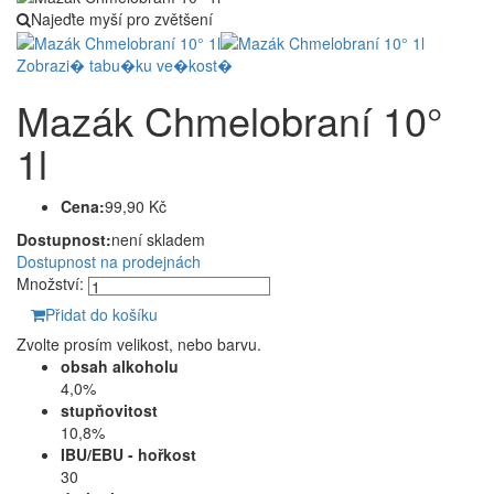
Najeďte myší pro zvětšení
Zobrazi� tabu�ku ve�kost�
Mazák Chmelobraní 10°
1l
Cena:
99,90 Kč
Dostupnost:
není skladem
Dostupnost na prodejnách
Množství:
Přidat do košíku
Zvolte prosím velikost, nebo barvu.
obsah alkoholu
4,0%
stupňovitost
10,8%
IBU/EBU - hořkost
30