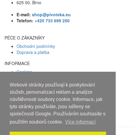
625 00, Brno
E-mail:
shop@pivoteka.eu
Telefon:
+420 733 699 250
PÉČE O ZÁKAZNÍKY
Obchodní podmínky
Doprava a platba
INFORMACE
Cookies
Zásady ochrany osobních údajů
Webové stránky používají k poskytování
Facebook
služeb, personalizaci reklam a analýze
návštěvnosti soubory cookie. Informace, jak
Osobám mladším 18 let alkohol
tyto stránky používáte, jsou sdíleny se
neprodáváme!
společností Google. Používáním souhlasíte s
použitím souborů cookie.
Více informací