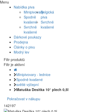
Menu
Nabídka piva
Minipivovary
Belgická
Spodně
piva
kvašené
Svrchně
Svrchně
kvašené
kvašené
Dárkové poukazy
Prodejna
Články o pivu
Modrý lev
Filtr produktů
Filtr je aktivní
Minipivovary - lednice
Spodně kvašené
světlé výčepní
Matuška Desítka 10° plech 0,5l
Pokračovat v nákupu
142197