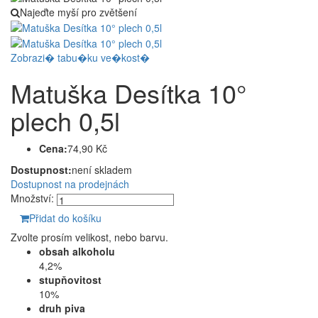
Najeďte myší pro zvětšení
Zobrazi� tabu�ku ve�kost�
Matuška Desítka 10°
plech 0,5l
Cena:
74,90 Kč
Dostupnost:
není skladem
Dostupnost na prodejnách
Množství:
Přidat do košíku
Zvolte prosím velikost, nebo barvu.
obsah alkoholu
4,2%
stupňovitost
10%
druh piva