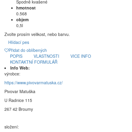
Spodně kvašené
hmotnost
0.568
objem
0,5l
Zvolte prosím velikost, nebo barvu.
Hlídací pes
Přidat do oblíbených
POPIS
VLASTNOSTI
VICE INFO
KONTAKTNÍ FORMULÁŘ
Info Web:
výrobce:
https://www.pivovarmatuska.cz/
Pivovar Matuška
U Radnice 115
267 42 Broumy
složení: