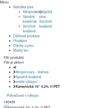
Menu
Nabídka piva
Minipivovary
Belgická
Spodně
piva
kvašené
Svrchně
Svrchně
kvašené
kvašené
Dárkové poukazy
Prodejna
Články o pivu
Modrý lev
Filtr produktů
Filtr je aktivní
Minipivovary - lednice
Spodně kvašené
světlé výčepní
Kamenická 10° 4,2% 1l PET
Pokračovat v nákupu
140499