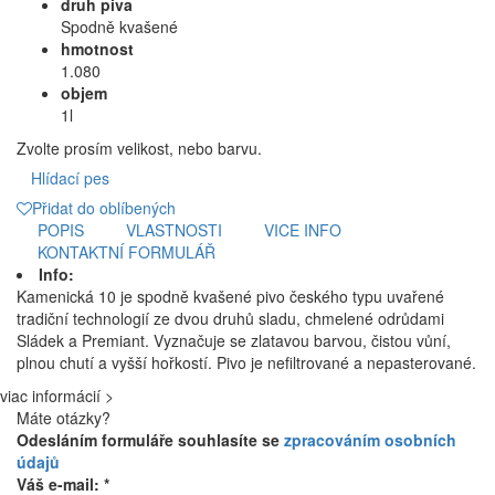
druh piva
Spodně kvašené
hmotnost
1.080
objem
1l
Zvolte prosím velikost, nebo barvu.
Hlídací pes
Přidat do oblíbených
POPIS
VLASTNOSTI
VICE INFO
KONTAKTNÍ FORMULÁŘ
Info:
Kamenická 10 je spodně kvašené pivo českého typu uvařené
tradiční technologií ze dvou druhů sladu, chmelené odrůdami
Sládek a Premiant. Vyznačuje se zlatavou barvou, čistou vůní,
plnou chutí a vyšší hořkostí. Pivo je nefiltrované a nepasterované.
viac informácií >
Máte otázky?
Odesláním formuláře souhlasíte se
zpracováním osobních
údajů
Váš e-mail: *