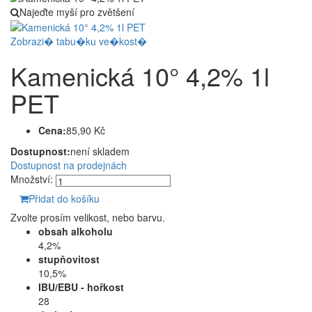
Najeďte myší pro zvětšení
Zobrazi� tabu�ku ve�kost�
Kamenická 10° 4,2% 1l
PET
Cena:
85,90 Kč
Dostupnost:
není skladem
Dostupnost na prodejnách
Množství:
Přidat do košíku
Zvolte prosím velikost, nebo barvu.
obsah alkoholu
4,2%
stupňovitost
10,5%
IBU/EBU - hořkost
28