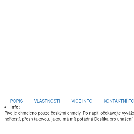
POPIS
VLASTNOSTI
VICE INFO
KONTAKTNÍ F
Info:
Pivo je chmeleno pouze českými chmely. Po napiti očekávejte vyváže
hořkostí, přesn takovou, jakou má mít pořádná Desítka pro uhašení 