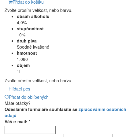
Přidat do košíku
Zvolte prosím velikost, nebo barvu.
obsah alkoholu
4,0%
stupňovitost
10%
druh piva
Spodně kvašené
hmotnost
1.080
objem
1l
Zvolte prosím velikost, nebo barvu.
Hlídací pes
Přidat do oblíbených
Máte otázky?
Odesláním formuláře souhlasíte se
zpracováním osobních
údajů
Váš e-mail: *