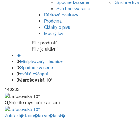
Spodně kvašené
Svrchně kv
Svrchně kvašené
Dárkové poukazy
Prodejna
Články o pivu
Modrý lev
Filtr produktů
Filtr je aktivní
Minipivovary - lednice
Spodně kvašené
světlé výčepní
Jarošovská 10°
140233
Najeďte myší pro zvětšení
Zobrazi� tabu�ku ve�kost�