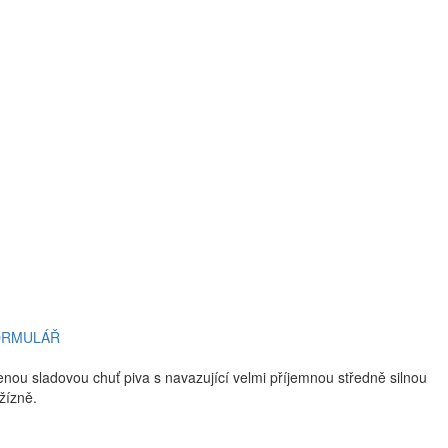
ORMULÁŘ
nou sladovou chuť piva s navazující velmi příjemnou středně silnou
žízně.