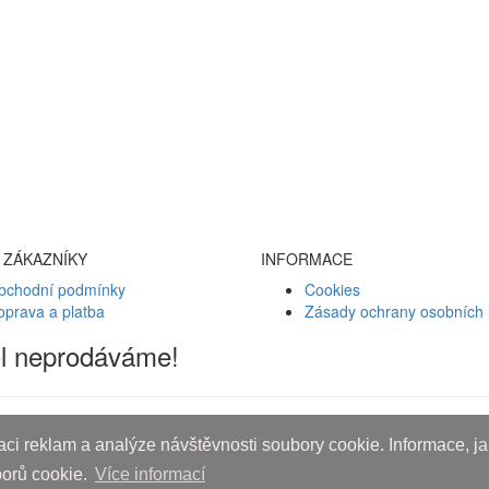
 ZÁKAZNÍKY
INFORMACE
bchodní podmínky
Cookies
oprava a platba
Zásady ochrany osobních 
ol neprodáváme!
ci reklam a analýze návštěvnosti soubory cookie. Informace, jak
borů cookie.
Více informací