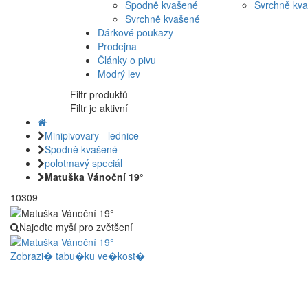
Spodně kvašené
Svrchně kv
Svrchně kvašené
Dárkové poukazy
Prodejna
Články o pivu
Modrý lev
Filtr produktů
Filtr je aktivní
Minipivovary - lednice
Spodně kvašené
polotmavý speciál
Matuška Vánoční 19°
10309
Najeďte myší pro zvětšení
Zobrazi� tabu�ku ve�kost�