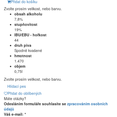
Přidat do košíku
Zvolte prosím velikost, nebo barvu.
obsah alkoholu
7,8%
stupňovitost
19%
IBU/EBU - hořkost
44
druh piva
Spodně kvašené
hmotnost
1.470
objem
0,75l
Zvolte prosím velikost, nebo barvu.
Hlídací pes
Přidat do oblíbených
Máte otázky?
Odesláním formuláře souhlasíte se
zpracováním osobních
údajů
Váš e-mail: *