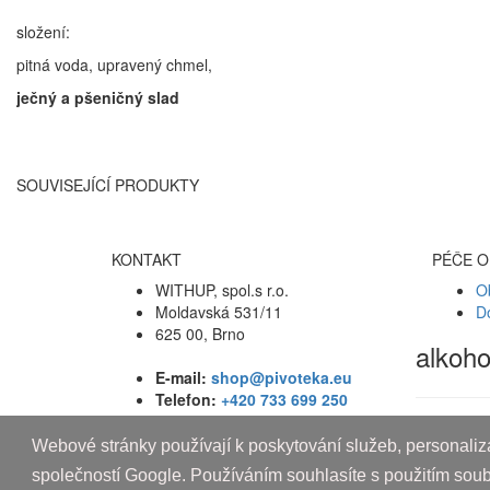
složení:
pitná voda, upravený chmel,
ječný a pšeničný slad
SOUVISEJÍCÍ PRODUKTY
KONTAKT
PÉČE O
WITHUP, spol.s r.o.
O
Moldavská 531/11
D
625 00, Brno
alkoh
E-mail:
shop@pivoteka.eu
Telefon:
+420 733 699 250
Webové stránky používají k poskytování služeb, personaliza
Copyright © 2010-2019 An systems, s.r.o.
společností Google. Používáním souhlasíte s použitím sou