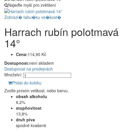
Najeďte myší pro zvětšení
Zobrazi� tabu�ku ve�kost�
Harrach rubín polotmavá
14°
Cena:
114,90 Kč
Dostupnost:
není skladem
Dostupnost na prodejnách
Množství:
Přidat do košíku
Zvolte prosím velikost, nebo barvu.
obsah alkoholu
6,2%
stupňovitost
13,8%
druh piva
spodně kvašené