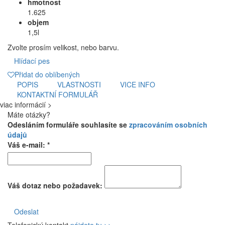
hmotnost
1.625
objem
1,5l
Zvolte prosím velikost, nebo barvu.
Hlídací pes
Přidat do oblíbených
POPIS
VLASTNOSTI
VICE INFO
KONTAKTNÍ FORMULÁŘ
viac informácií >
Máte otázky?
Odesláním formuláře souhlasíte se
zpracováním osobních
údajů
Váš e-mail: *
Váš dotaz nebo požadavek:
Odeslat
Telefonický kontakt
nájdete tu >>