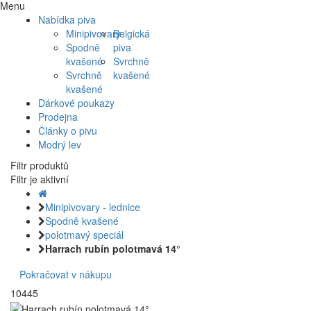
Menu
Nabídka piva
Minipivovary
Belgická
Spodně
piva
kvašené
Svrchně
Svrchně
kvašené
kvašené
Dárkové poukazy
Prodejna
Články o pivu
Modrý lev
Filtr produktů
Filtr je aktivní
Minipivovary - lednice
Spodně kvašené
polotmavý speciál
Harrach rubín polotmavá 14°
Pokračovat v nákupu
10445