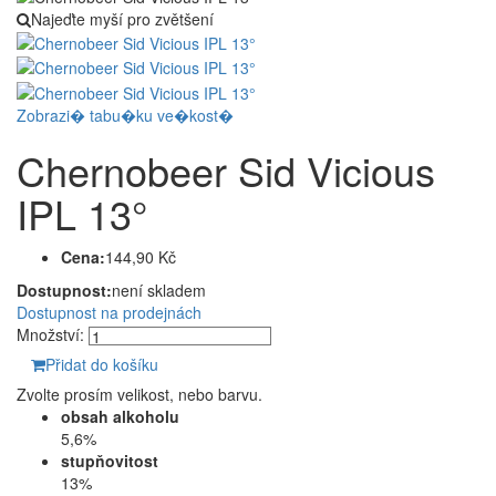
Najeďte myší pro zvětšení
Zobrazi� tabu�ku ve�kost�
Chernobeer Sid Vicious
IPL 13°
Cena:
144,90 Kč
Dostupnost:
není skladem
Dostupnost na prodejnách
Množství:
Přidat do košíku
Zvolte prosím velikost, nebo barvu.
obsah alkoholu
5,6%
stupňovitost
13%