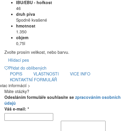
IBU/EBU - hořkost
46
druh piva
Spodně kvašené
hmotnost
1.350
objem
0,75l
Zvolte prosím velikost, nebo barvu.
Hlídací pes
Přidat do oblíbených
POPIS
VLASTNOSTI
VICE INFO
KONTAKTNÍ FORMULÁŘ
viac informácií >
Máte otázky?
Odesláním formuláře souhlasíte se
zpracováním osobních
údajů
Váš e-mail: *