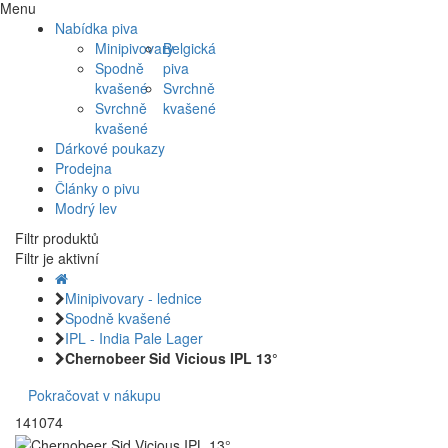
Menu
Nabídka piva
Minipivovary
Belgická
Spodně
piva
kvašené
Svrchně
Svrchně
kvašené
kvašené
Dárkové poukazy
Prodejna
Články o pivu
Modrý lev
Filtr produktů
Filtr je aktivní
Minipivovary - lednice
Spodně kvašené
IPL - India Pale Lager
Chernobeer Sid Vicious IPL 13°
Pokračovat v nákupu
141074