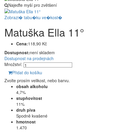
Najeďte myší pro zvětšení
Zobrazi� tabu�ku ve�kost�
Matuška Ella 11°
Cena:
118,90 Kč
Dostupnost:
není skladem
Dostupnost na prodejnách
Množství:
Přidat do košíku
Zvolte prosím velikost, nebo barvu.
obsah alkoholu
4,7%
stupňovitost
11%
druh piva
Spodně kvašené
hmotnost
1.470