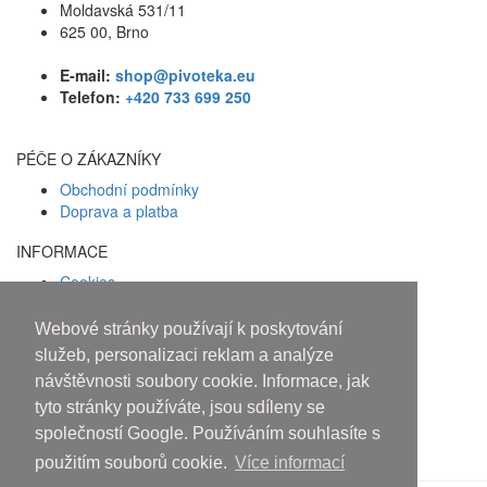
Moldavská 531/11
625 00, Brno
E-mail:
shop@pivoteka.eu
Telefon:
+420 733 699 250
PÉČE O ZÁKAZNÍKY
Obchodní podmínky
Doprava a platba
INFORMACE
Cookies
Zásady ochrany osobních údajů
Webové stránky používají k poskytování
Facebook
služeb, personalizaci reklam a analýze
návštěvnosti soubory cookie. Informace, jak
Osobám mladším 18 let alkohol
tyto stránky používáte, jsou sdíleny se
neprodáváme!
společností Google. Používáním souhlasíte s
použitím souborů cookie.
Více informací