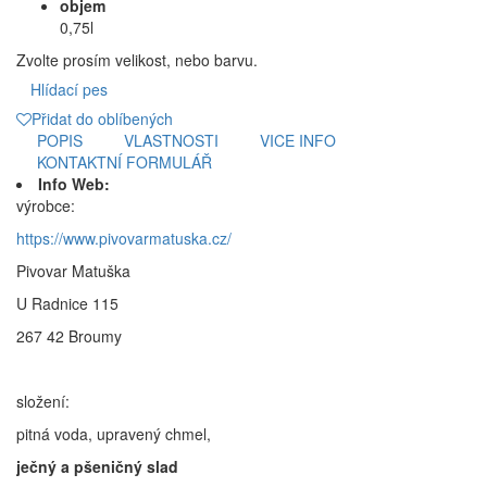
objem
0,75l
Zvolte prosím velikost, nebo barvu.
Hlídací pes
Přidat do oblíbených
POPIS
VLASTNOSTI
VICE INFO
KONTAKTNÍ FORMULÁŘ
Info Web:
výrobce:
https://www.pivovarmatuska.cz/
Pivovar Matuška
U Radnice 115
267 42 Broumy
složení:
pitná voda, upravený chmel,
ječný a pšeničný slad