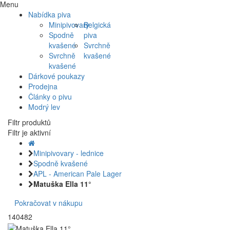
Menu
Nabídka piva
Minipivovary
Belgická
Spodně
piva
kvašené
Svrchně
Svrchně
kvašené
kvašené
Dárkové poukazy
Prodejna
Články o pivu
Modrý lev
Filtr produktů
Filtr je aktivní
Minipivovary - lednice
Spodně kvašené
APL - American Pale Lager
Matuška Ella 11°
Pokračovat v nákupu
140482